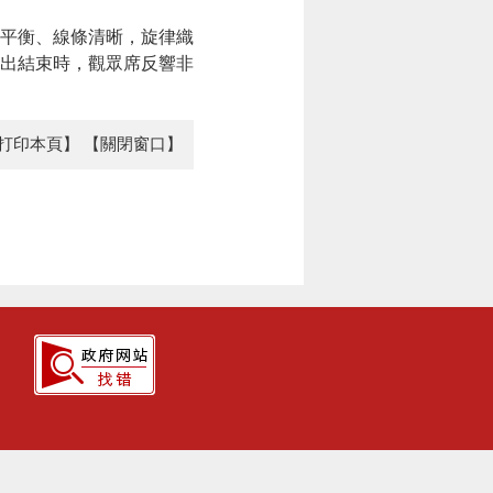
平衡、線條清晰，旋律織
出結束時，觀眾席反響非
打印本頁】
【關閉窗口】