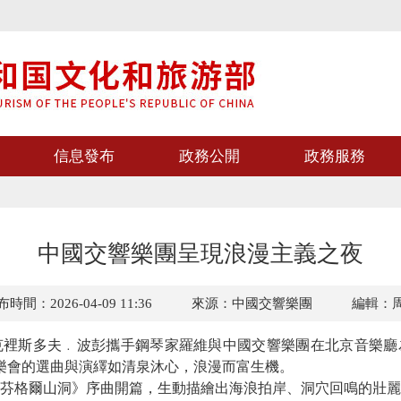
信息發布
政務公開
政務服務
中國交響樂團呈現浪漫主義之夜
時間：2026-04-09 11:36
來源：中國交響樂團
編輯：
裡斯多夫﹒波彭攜手鋼琴家羅維與中國交響樂團在北京音樂廳
音樂會的選曲與演繹如清泉沐心，浪漫而富生機。
格爾山洞》序曲開篇，生動描繪出海浪拍岸、洞穴回鳴的壯麗