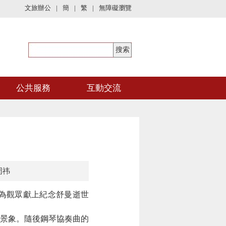
文旅辦公
|
簡
|
繁
|
無障礙瀏覽
公共服務
互動交流
周祎
為觀眾獻上紀念舒曼逝世
景象。隨後鋼琴協奏曲的