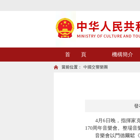
首 頁
機構簡介
當前位置：
中國交響樂團
發布
4月6日晚，指揮家克
170周年音樂會。整場
音樂會以門德爾鬆《芬