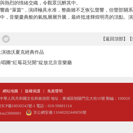
與熱烈的情緒交織，令觀眾沉醉其中。
曲“萊茵”，演繹極具水准，整曲雖不乏恢弘聲響，但聲部關系
中，音樂慶典般的氣氛層層升騰，最終抵達輝煌明亮的頂點。演
【返回頂部】
【
上演德沃夏克經典作品
唱團“紅莓花兒開”綻放北京音樂廳