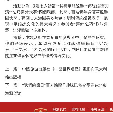
活動分為“浪漫七夕祈福”“錦繡華服巡游”“傳統婚禮表
演”“乞巧穿針大賽”四個環節。其間，百名青年身著華服游
園快閃，夢回古人游園美妙時刻﹔明制傳統婚禮表演，展
現中華婚嫁文化的博大精深﹔參與者“穿針乞巧”趣味角
逐，沉浸體驗七夕雅趣。
據悉，本次活動在眾多青年參與者中引發熱烈反響。
他們紛紛表示，希望有更多這種讓傳統節日‘活’起
來、‘潮’起來、‘火’起來的線下活動，並呼吁更多青年群體
關注並傳承弘揚好中華優秀傳統文化。
上一篇：
中國旅游出版社《中國世界遺產》畫冊向意大利
輸出版權
下一篇：
“我們的節日”百人繪龍舟趣味民俗交享匯在北京
海澱舉辦