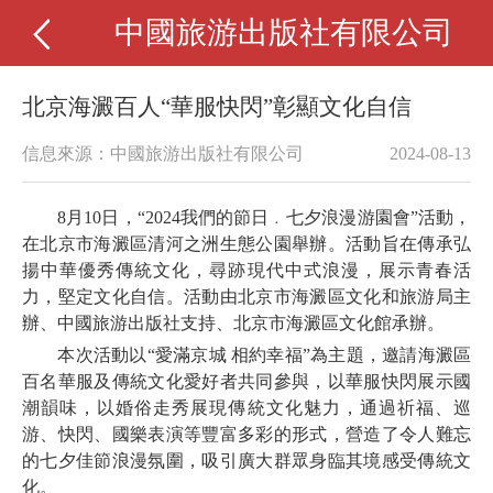
中國旅游出版社有限公司
北京海澱百人“華服快閃”彰顯文化自信
信息來源：中國旅游出版社有限公司
2024-08-13
8月10日，“2024我們的節日﹒七夕浪漫游園會”活動，
在北京市海澱區清河之洲生態公園舉辦。活動旨在傳承弘
揚中華優秀傳統文化，尋跡現代中式浪漫，展示青春活
力，堅定文化自信。活動由北京市海澱區文化和旅游局主
辦、中國旅游出版社支持、北京市海澱區文化館承辦。
本次活動以“愛滿京城 相約幸福”為主題，邀請海澱區
百名華服及傳統文化愛好者共同參與，以華服快閃展示國
潮韻味，以婚俗走秀展現傳統文化魅力，通過祈福、巡
游、快閃、國樂表演等豐富多彩的形式，營造了令人難忘
的七夕佳節浪漫氛圍，吸引廣大群眾身臨其境感受傳統文
化。