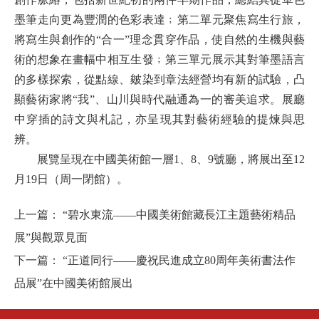
墨筆走向更為豐潤的色彩表達﹔第二單元聚焦寫生行旅，
將寫生與創作的“合一”理念貫穿作品，使自然的生機與藝
術的想象在畫幅中相互生發﹔第三單元展示其對筆墨語言
的多樣探索，從點線、皴染到章法經營均有新的試驗，凸
顯藝術家將“我”、山川與時代融通為一的審美追求。展廳
中穿插的詩文與札記，亦呈現其對藝術經驗的提煉與思
辨。
展覽呈現在中國美術館一層1、8、9號廳，將展出至12
月19日（周一閉館）。
上一篇：
“碧水東流——中國美術館藏長江主題藝術精品
展”與觀眾見面
下一篇：
“正道同行——慶祝民進成立80周年美術書法作
品展”在中國美術館展出