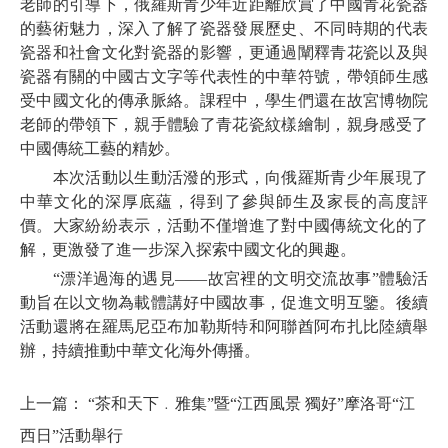
老師的引導下，俄羅斯青少年近距離欣賞了中國青花瓷器
的藝術魅力，深入了解了瓷器發展歷史、不同時期的代表
瓷器和社會文化對瓷器的影響，更通過闡釋青花瓷以及與
瓷器有關的中國古文字等代表性的中華符號，帶領師生感
受中國文化的傳承脈絡。課程中，學生們還在故宮博物院
老師的帶領下，親手體驗了青花瓷紋樣繪制，親身感受了
中國傳統工藝的精妙。
本次活動以生動活潑的形式，向俄羅斯青少年展現了
中華文化的深厚底蘊，得到了參與師生及家長的高度評
價。大家紛紛表示，活動不僅增進了對中國傳統文化的了
解，更激發了進一步深入探索中國文化的興趣。
“漂洋過海的遇見——故宮裡的文明交流故事”體驗活
動旨在以文物為載體講好中國故事，促進文明互鑒。後續
活動還將在羅馬尼亞布加勒斯特和阿聯酋阿布扎比陸續舉
辦，持續推動中華文化海外傳播。
上一篇：
“茶和天下﹒雅集”暨“江西風景 獨好”摩洛哥“江
西日”活動舉行