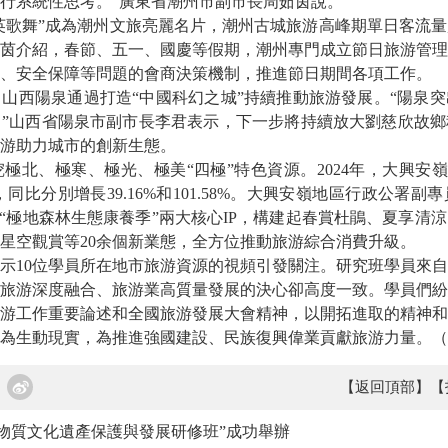
行系統性思考。”廣東省潮州市副市長周茹茵說。
“英歌舞”成為潮州文旅亮麗名片，潮州古城旅游高峰期單日客流量
茵介紹，春節、五一、國慶等假期，潮州專門成立節日旅游管理
、安全保障等問題的會商決策機制，推進節日期間各項工作。
山西陽泉通過打造“中國科幻之城”持續推動旅游發展。“陽泉
”山西省陽泉市副市長李君表示，下一步將持續放大劉慈欣故鄉
游助力城市的創新生態。
極北、極寒、極光、極美“四極”特色資源。2024年，大興安嶺地
元，同比分別增長39.16%和101.58%。大興安嶺地區行政公署
”“極地森林生態康養季”兩大核心IP，構建起春賞杜鵑、夏享清
星空觀賞等20余個新業態，全方位推動旅游綜合消費升級。
示10位學員所在地市旅游資源的視頻引發關注。研究班學員來
旅游深度融合、旅游業高質量發展的決心卻高度一致。學員們紛
游工作重要論述和全國旅游發展大會精神，以開拓進取的精神和
為生動現實，為推進強國建設、民族復興偉業貢獻旅游力量。（
【返回頂部】
【
物質文化遺產保護與發展研修班”成功舉辦