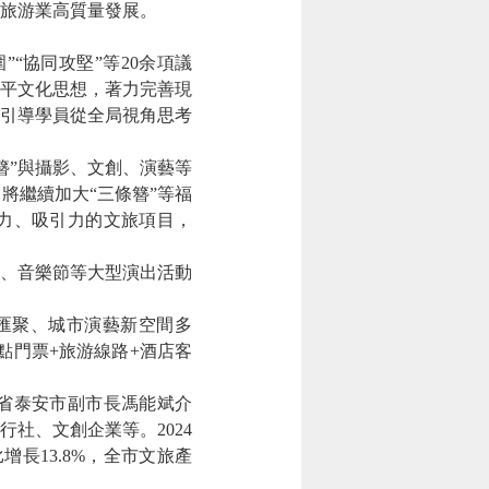
旅游業高質量發展。
“協同攻堅”等20余項議
平文化思想，著力完善現
引導學員從全局視角思考
簪”與攝影、文創、演藝等
將繼續加大“三條簪”等福
力、吸引力的文旅項目，
會、音樂節等大型演出活動
匯聚、城市演藝新空間多
點門票+旅游線路+酒店客
東省泰安市副市長馮能斌介
社、文創企業等。2024
比增長13.8%，全市文旅產