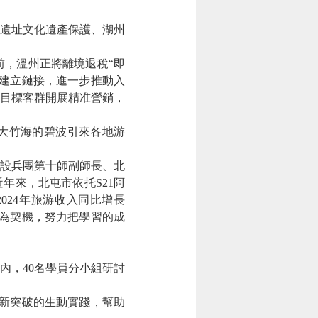
遺址文化遺產保護、湖州
前，溫州正將離境退稅“即
建立鏈接，進一步推動入
目標客群開展精准營銷，
山大竹海的碧波引來各地游
建設兵團第十師副師長、北
年來，北屯市依托S21阿
024年旅游收入同比增長
訓為契機，努力把學習的成
內，40名學員分小組研討
創新突破的生動實踐，幫助