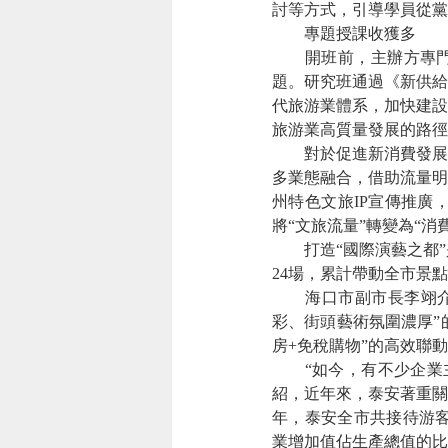
討等方式，引導學員從黨
專題授課收獲多
開班前，主辦方專門
題。研究班通過《新供給
代旅游業體系，加快建設
旅游業高質量發展的路徑
對於促進新消費發展
多業態融合，借助流量明
州特色文旅IP宣傳推廣
將“文旅流量”轉變為“消
打造“國際演藝之都
24場，累計帶動全市景點
海口市副市長李翊
彩、街頭藝術氛圍濃厚”
房+免稅購物”的高效聯
“如今，有不少企
紹，近年來，泰安著重關
年，泰安全市共接待游客94
業增加值佔生產總值的比