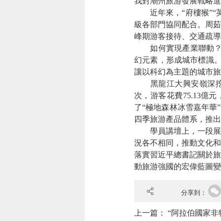
我對潮州旅游發展戰略進
近年來，“府樓猴”
級各部門協同配合。周茹
峰期游客接待、交通疏導
如何實現產業聯動？
幻元素，形成城市標識。
讓以科幻為主題的城市旅
黑龍江大興安嶺深挖
次，游客花費75.13億
了“極地森林冰雪嘉年華
四季旅游產品體系，推出
學員講壇上，一段展
況各不相同，推動文化和
落實習近平總書記關於旅
動旅游強國的宏偉藍圖變
分享到：
上一篇：
“阿拉伯國家非