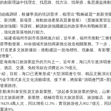
的創新理論中找理念、找思路、找方法、找舉措，集思廣益推動
組織調研，根據學員的培訓需求，梳理出“戰略破題”“創新突圍”
、新消費、新場景，推動旅游產業高質量發展》《貫徹落實習近
旅游強國》等課程，解讀旅游強國建設的政策導向和戰略部署，
，強化政策落地執行能力。
，福建省福州市副市長孫曉嵐介紹，近年來，福州市推動“三條
星帶動發展，80余個城市旅拍商家推出妝造相關業務。下一步，
，打造更多文旅新爆款﹔推動建設一批地標性、現象級、有影響
費增量”。
”是海南海口旅游業提升的方向之一。近年來，海口共引進演唱
、酒店、交通、免稅等綜合消費近26.79億元。
介紹，目前，海口已逐漸形成“大型演唱會引領、精品文藝演出
的金字塔式多元文化演藝環境。接下來，將探索“演唱會門票+景
動發展路徑。
業主動來到泰安投資文旅新業態。”談起泰安旅游業的變化，山
注文旅新經濟、新業態，積極培育壯大旅游景區、旅游飯店、旅行
29.4萬人次，同比增長12.3%﹔實現旅游收入902.7億元，同
重達9%。