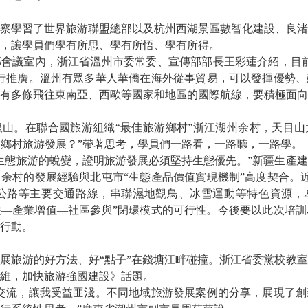
察學習了世界旅游聯盟總部以及杭州西湖景區數智化建設、良渚
，讓學員們學有所思、學有所悟、學有所得。
部會議室內，浙江省溫州市委常委、宣傳部部長王彩蓮介紹，目
行推廣。溫州有眾多華人華僑在海外從事貿易，可以發揮優勢、
有多條飛往東南亞、西歐等國家和地區的國際航線，要積極面向
銀山。在聯合國旅游組織“最佳旅游鄉村”浙江湖州余村，天目
帶動鄉村旅游發展？”帶著思考，學員們一路看，一路聽，一路學。
生態旅游的蛻變，證明旅游發展必須堅持生態優先。”新疆生產
余村的發展經驗與北屯市“生態產品價值實現機制”高度契合。近
游公路等主要交通路線，串聯濕地觀鳥、冰雪運動等特色資源，2
態保護—產業增值—社區參與”閉環模式的可行性。今後要以此次培
行動。
展旅游的好方法、好“點子”在錢塘江畔碰撞。浙江省委黨校教室
維，加快旅游強國建設》話題。
度交流，讓我受益匪淺。不同地域旅游發展案例的分享，展現了