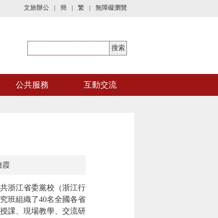
文旅辦公
|
簡
|
繁
|
無障礙瀏覽
公共服務
互動交流
曉霞
共浙江省委黨校（浙江行
究班組織了40名全國各省
授課、現場教學、交流研