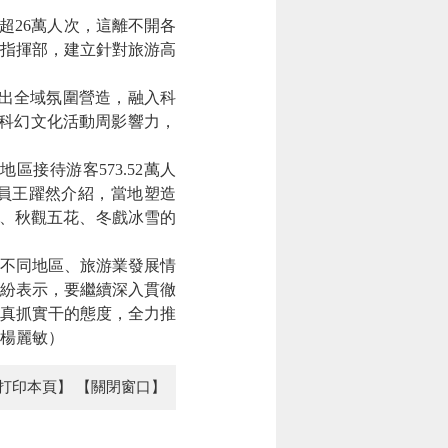
超26萬人次，這離不開各
指揮部，建立針對旅游高
突出全域氛圍營造，融入科
科幻文化活動周影響力，
區接待游客573.52萬人
副專員王躍然介紹，當地塑造
涼、秋觀五花、冬戲冰雪的
自不同地區、旅游業發展情
紛表示，要繼續深入貫徹
真抓實干的態度，全力推
楊麗敏）
打印本頁】
【關閉窗口】