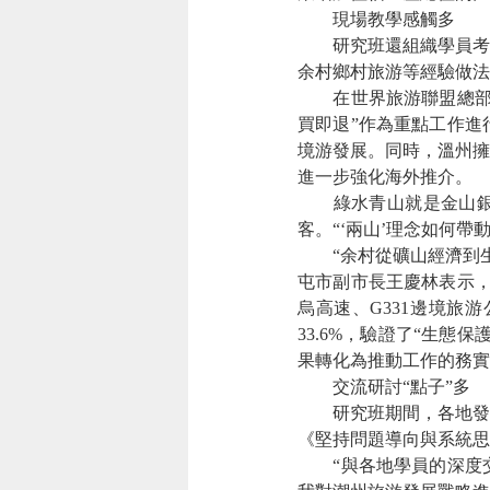
現場教學感觸多
研究班還組織學員考
余村鄉村旅游等經驗做法
在世界旅游聯盟總
買即退”作為重點工作進
境游發展。同時，溫州擁
進一步強化海外推介。
綠水青山就是金山
客。“‘兩山’理念如何
“余村從礦山經濟到
屯市副市長王慶林表示，
烏高速、G331邊境旅
33.6%，驗證了“生
果轉化為推動工作的務實
交流研討“點子”多
研究班期間，各地發
《堅持問題導向與系統思
“與各地學員的深