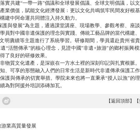
落實共建“一帶一路”倡議和全球發展倡議、全球文明倡議，以
產業價值，賦能文化經濟發展﹔更以文化共鳴筑牢民間友好根基
構建中阿命運共同體注入持久動力。
保護與發展”為主題，通過課堂講座、現場教學、參觀考察、座
學員對中國非遺保護的理念與實踐、傳統工藝品牌的當代構建、
阿文明賡續等主題進行了系統學習。研修期間，學員還赴貴州省
遺“活態傳承”的核心理念，見證中國"非遺+旅游"的鄉村振興
得了良好的研修效果。
非物質文化遺產，是深嵌在一方水土裡的深刻印記與扎實根脈。
知、可享的形態融入人們的日常生活是新時代非遺傳承保護工作
保護與傳承的切實舉措。學院未來也將一直秉承“授人以漁”的
續為對阿援外培訓添磚加瓦。
【返回頂部】
【
旅游業高質量發展