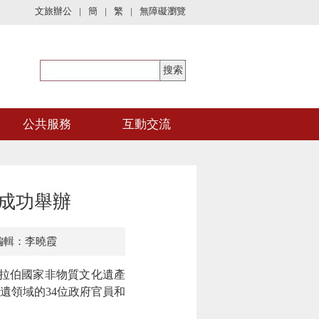
文旅辦公
|
簡
|
繁
|
無障礙瀏覽
公共服務
互動交流
”成功舉辦
編輯：李曉霞
阿拉伯國家非物質文化遺產
遺領域的34位政府官員和