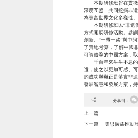
本期研修班旨在貫徹
深度互鑒，共同挖掘非遺
為豐富世界文化多樣性、
本期研修班以“非遺
方式開展研修活動。參訓
創新、“一帶一路”與中
了實地考察，了解中國非
可資借鑒的中國方案，取
千百年來生生不息的
遺，使之以更加可感、可
的成功舉辦正是落實非遺
發展智慧和發展方案，持
分享到：
上一篇：
下一篇：
集思廣益推動