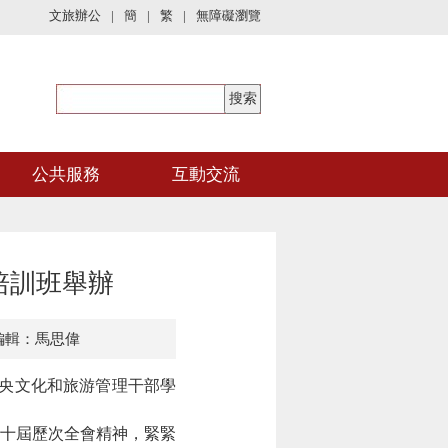
文旅辦公
|
簡
|
繁
|
無障礙瀏覽
公共服務
互動交流
培訓班舉辦
編輯：馬思偉
央文化和旅游管理干部學
十屆歷次全會精神，緊緊