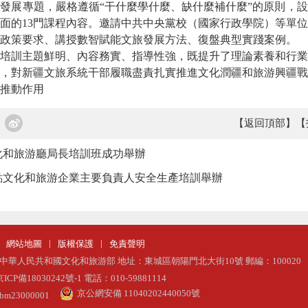
發展專題，嚴格遵循“干什麼學什麼、缺什麼補什麼”的原則，
面的13門課程內容。邀請中共中央黨校（國家行政學院）等單
政策要求、講授數智賦能文旅發展方法、復盤典型實踐案例。
訓主題鮮明、內容務實、指導性強，既提升了理論素養和行業
，對新疆文旅系統干部履職盡責扎實推進文化潤疆和旅游興疆戰
推動作用
【返回頂部】
【
化和旅游廳局長培訓班成功舉辦
重點文化和旅游企業主要負責人安全生產培訓舉辦