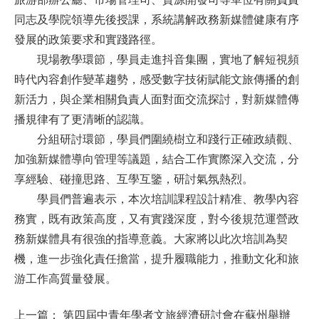
同志及學院領導先後授課，系統講解政務新媒體健康有序
發展的政策要求和實踐路徑。
現場教學環節，學員走進抖音集團，實地了解短視頻
時代內容創作變革趨勢，感受數字技術賦能文旅傳播的創
新活力，與企業相關負責人面對面交流探討，對新媒體傳
播規律有了更清晰的認識。
分組研討環節，學員們圍繞樹立和踐行正確政績觀、
加強新媒體導向管理等議題，結合工作實際深入交流，分
享經驗、碰撞思路、互學互鑒，研討氣氛熱烈。
學員們普遍表示，本次培訓課程設計精准、教學內容
務實，既有政策高度，又有實踐深度，對今後規范運營政
務新媒體具有很強的指導意義。大家將以此次培訓為契
機，進一步強化責任擔當，提升履職能力，推動文化和旅
游工作高質量發展。
上一篇：
第四屆中青年學者文旅經濟研討會在蘇州舉辦