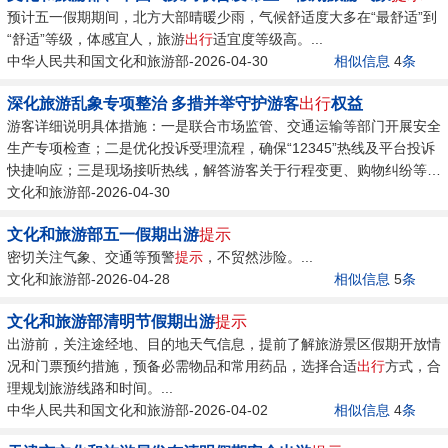
预计五一假期期间，北方大部晴暖少雨，气候舒适度大多在“最舒适”到
“舒适”等级，体感宜人，旅游
出行
适宜度等级高。...
中华人民共和国文化和旅游部-2026-04-30
相似信息
4
条
深化旅游乱象专项整治 多措并举守护游客
出行
权益
游客详细说明具体措施：一是联合市场监管、交通运输等部门开展安全
生产专项检查；二是优化投诉受理流程，确保“12345”热线及平台投诉
快捷响应；三是现场接听热线，解答游客关于行程变更、购物纠纷等疑
问，
文化和旅游部-2026-04-30
提示
出行
注意事项，指导游客理性消费、依法维权。...
文化和旅游部五一假期出游
提示
密切关注气象、交通等预警
提示
，不贸然涉险。...
文化和旅游部-2026-04-28
相似信息
5
条
文化和旅游部清明节假期出游
提示
出游前，关注途经地、目的地天气信息，提前了解旅游景区假期开放情
况和门票预约措施，预备必需物品和常用药品，选择合适
出行
方式，合
理规划旅游线路和时间。...
中华人民共和国文化和旅游部-2026-04-02
相似信息
4
条