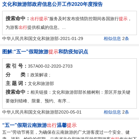
文化和旅游部政府信息公开工作2020年度报告
搜索命中：
出行提示
”服务及时发布疫情防控期间各国旅行
提示
，
为游客
出行
提供权威的信息。...
中华人民共和国文化和旅游部-2021-01-29
相似信息
2
条
图解:“五一”假期旅游
提示
和防疫知识点
索 引 号：
357A00-02-2020-2703
分 类：
政策解读 ;
主 题 词：
文化和旅游部
搜索命中：
相关链接：文化和旅游部部长雒树刚：景区开放关键
要做到错峰、限量、预约、有序...
中华人民共和国文化和旅游部2020-05-01
相似信息
2
条
“五一”假期云南旅游
出行
温馨
提示
五一”劳动节将至，为确保在云南旅游的广大游客度过一个安全、健
康、祥和、愉快的假期，云南省文化和旅游厅就假期游客
出行
作出如下