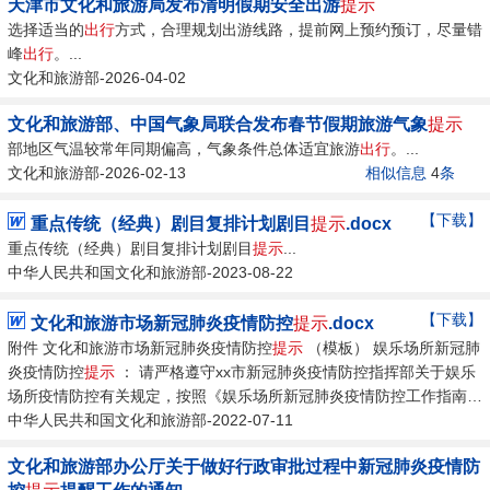
天津市文化和旅游局发布清明假期安全出游
提示
选择适当的
出行
方式，合理规划出游线路，提前网上预约预订，尽量错
峰
出行
。...
文化和旅游部-2026-04-02
文化和旅游部、中国气象局联合发布春节假期旅游气象
提示
部地区气温较常年同期偏高，气象条件总体适宜旅游
出行
。...
文化和旅游部-2026-02-13
相似信息
4
条
【下载】
重点传统（经典）剧目复排计划剧目
提示
.docx
重点传统（经典）剧目复排计划剧目
提示
...
中华人民共和国文化和旅游部-2023-08-22
【下载】
文化和旅游市场新冠肺炎疫情防控
提示
.docx
附件 文化和旅游市场新冠肺炎疫情防控
提示
（模板） 娱乐场所新冠肺
炎疫情防控
提示
： 请严格遵守xx市新冠肺炎疫情防控指挥部关于娱乐
场所疫情防控有关规定，按照《娱乐场所新冠肺炎疫情防控工作指南
（第四版）》要求，始终绷紧疫情防控这根弦，落实主体责任，开业后
中华人民共和国文化和旅游部-2022-07-11
严格执行“扫码、测温、佩戴口罩”等防控措施。...
文化和旅游部办公厅关于做好行政审批过程中新冠肺炎疫情防