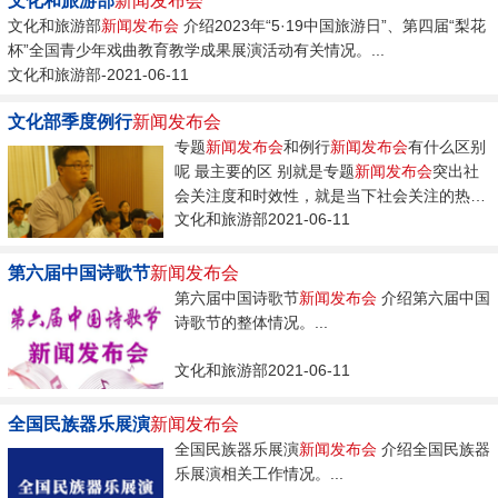
文化和旅游部
新闻发布会
文化和旅游部
新闻发布会
介绍2023年“5·19中国旅游日”、第四届“梨花
杯”全国青少年戏曲教育教学成果展演活动有关情况。...
文化和旅游部-2021-06-11
文化部季度例行
新闻发布会
专题
新闻发布会
和例行
新闻发布会
有什么区别
呢 最主要的区 别就是专题
新闻发布会
突出社
会关注度和时效性，就是当下社会关注的热点
文化和旅游部2021-06-11
问题，有时效性，我们要即时的进行
新闻
发
布，今后还会举行随时的专题
新闻发布会
。...
第六届中国诗歌节
新闻发布会
第六届中国诗歌节
新闻发布会
介绍第六届中国
诗歌节的整体情况。...
文化和旅游部2021-06-11
全国民族器乐展演
新闻发布会
全国民族器乐展演
新闻发布会
介绍全国民族器
乐展演相关工作情况。...