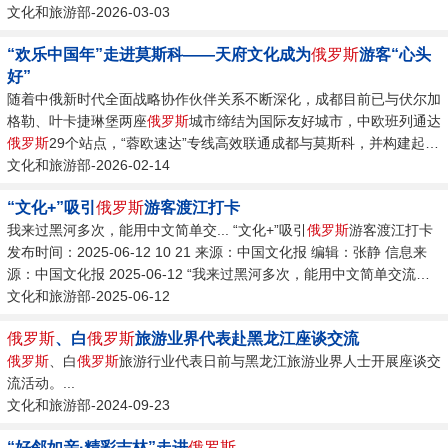
识。...
文化和旅游部-2026-03-03
“欢乐中国年”走进莫斯科——天府文化成为
俄罗斯
游客“心头
好”
随着中俄新时代全面战略协作伙伴关系不断深化，成都目前已与伏尔加
格勒、叶卡捷琳堡两座
俄罗斯
城市缔结为国际友好城市，中欧班列通达
俄罗斯
29个站点，“蓉欧速达”专线高效联通成都与莫斯科，并构建起每
周10班直飞
文化和旅游部-2026-02-14
俄罗斯
的密集航线网络，让“说走就走的成都之行”成为现
实。...
“文化+”吸引
俄罗斯
游客渡江打卡
我来过黑河多次，能用中文简单交... “文化+”吸引
俄罗斯
游客渡江打卡
发布时间：2025-06-12 10 21 来源：中国文化报 编辑：张静 信息来
源：中国文化报 2025-06-12 “我来过黑河多次，能用中文简单交流、
学会了使筷子和剪纸。...
文化和旅游部-2025-06-12
俄罗斯
、白
俄罗斯
旅游业界代表赴黑龙江座谈交流
俄罗斯
、白
俄罗斯
旅游行业代表日前与黑龙江旅游业界人士开展座谈交
流活动。...
文化和旅游部-2024-09-23
“好邻如亲·精彩吉林”走进
俄罗斯