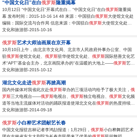
“中国文化日”在白
俄罗斯
隆重揭幕
10月12日 “中国文化日”开幕式在白... “中国文化日”在白
俄罗斯
隆重揭
幕 发布时间：2015-10-16 14 48 来源：中国驻白
俄罗斯
大使馆文化处
编辑：国际交流与合作局 信息来源：中国驻白
俄罗斯
大使馆文化处
2015-10-16 10月12日 “中国文化日”开幕式在白
文化和旅游部-2015-10-16
俄罗斯
扬卡·库帕拉国
家剧院隆重举行。...
俄罗斯
艺术大师油画展在京开幕
10月10日上午，由北京市文化局、北京市人民政府外事办公室、中国
驻
俄罗斯
使馆文化处、
俄罗斯
驻华使馆文化处、
俄罗斯
国际慈善文化艺
术“APT”基金会主办，北京画院承办的“在温暖的大地上——
俄罗斯
艺术
大师油画展”在北京画院美术馆开幕并随后举办了艺术家作品研讨
文化和旅游部-2015-10-12
会。...
湖北文化走进
俄罗斯
再掀高潮
国内外媒体对我省此次赴
俄罗斯
举办的三项活动均给予了极大关注，
俄
罗斯
三大电视台——
俄罗斯
电视台、
俄罗斯
独立电视台、
俄罗斯
文化频
道等当地主流媒体对活动的踊跃报道使湖北文化在
俄罗斯
的热度持续攀
升；中央电视台新闻频道对我省参加
文化和旅游部-2014-09-18
俄罗斯
国际军乐节活动、在俄举办
周韶华艺术作品两项活动进行了专题报道，人民日报、新华网、湖北日
俄罗斯
小白桦艺术团献艺长春
报、湖北电视台等国内媒体刊发和播出了上述三项活动的多篇报道和新
中国文化报驻吉林记者李鸿劼报道：1月29日，
俄罗斯
小白桦舞蹈艺术
闻，进一步扩大了湖北文化在国内外的影响力和知名度。...
团在吉林省东方大剧院为长春市民带来了优美的
俄罗斯
民间舞蹈。...