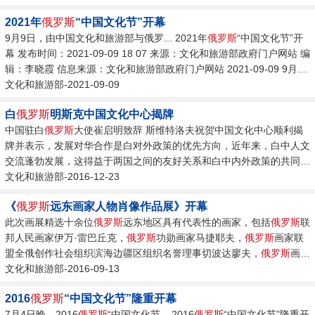
2021年
俄罗斯
“中国文化节”开幕
9月9日，由中国文化和旅游部与俄罗... 2021年
俄罗斯
“中国文化节”开
幕 发布时间：2021-09-09 18 07 来源：文化和旅游部政府门户网站 编
辑：李晓霞 信息来源：文化和旅游部政府门户网站 2021-09-09 9月9
日，由中国文化和旅游部与
文化和旅游部-2021-09-09
俄罗斯
文化部共同主办的2021年
俄罗斯
“中
国文化节”开幕，中国文化和旅游部部长胡和平与
俄罗斯
文化部部长柳
白
俄罗斯
明斯克中国文化中心揭牌
比莫娃分别致开幕词。...
中国驻白
俄罗斯
大使崔启明致辞 斯维特洛夫祝贺中国文化中心顺利揭
牌并表示，发展对华合作是白对外政策的优先方向，近年来，白中人文
交流蓬勃发展，这得益于两国之间的友好关系和白中内外政策的共同
性。...
文化和旅游部-2016-12-23
《
俄罗斯
远东画家人物肖像作品展》开幕
此次画展精选十余位
俄罗斯
远东地区具有代表性的画家，包括
俄罗斯
联
邦人民画家伊万·雷巴丘克，
俄罗斯
功勋画家马捷耶夫，
俄罗斯
画家联
盟全俄创作社会组织滨海边疆区组织名誉理事切波达廖夫，
俄罗斯
画家
联盟纳霍德卡主席维达利·拉汉斯基，
文化和旅游部-2016-09-13
俄罗斯
滨海边疆区现任美协主席
伊利亚·布杜索夫，
俄罗斯
画家协会通讯院院士玛丽亚，...
2016
俄罗斯
“中国文化节”隆重开幕
7月4日晚，2016
俄罗斯
“中国文化节... 2016
俄罗斯
“中国文化节”隆重开