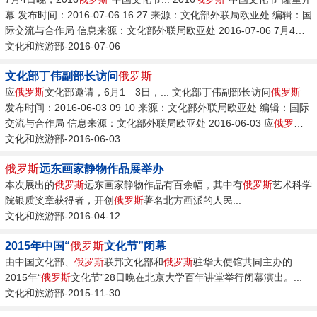
幕 发布时间：2016-07-06 16 27 来源：文化部外联局欧亚处 编辑：国
际交流与合作局 信息来源：文化部外联局欧亚处 2016-07-06 7月4日
晚，2016
文化和旅游部-2016-07-06
俄罗斯
“中国文化节”开幕式晚会在
俄罗斯
军队中央模范剧院隆
重举行。...
文化部丁伟副部长访问
俄罗斯
应
俄罗斯
文化部邀请，6月1—3日，... 文化部丁伟副部长访问
俄罗斯
发布时间：2016-06-03 09 10 来源：文化部外联局欧亚处 编辑：国际
交流与合作局 信息来源：文化部外联局欧亚处 2016-06-03 应
俄罗斯
文化部邀请，6月1—3日，文化部副部长丁伟率中国政府文化代表团访
文化和旅游部-2016-06-03
问
俄罗斯
，与
俄罗斯
文化部副部长茹拉夫斯基共同主持召开了中俄人文
俄罗斯
远东画家静物作品展举办
合作委员会文化合作分委会第十六次会议。...
本次展出的
俄罗斯
远东画家静物作品有百余幅，其中有
俄罗斯
艺术科学
院银质奖章获得者，开创
俄罗斯
著名北方画派的人民...
文化和旅游部-2016-04-12
2015年中国“
俄罗斯
文化节”闭幕
由中国文化部、
俄罗斯
联邦文化部和
俄罗斯
驻华大使馆共同主办的
2015年“
俄罗斯
文化节”28日晚在北京大学百年讲堂举行闭幕演出。...
文化和旅游部-2015-11-30