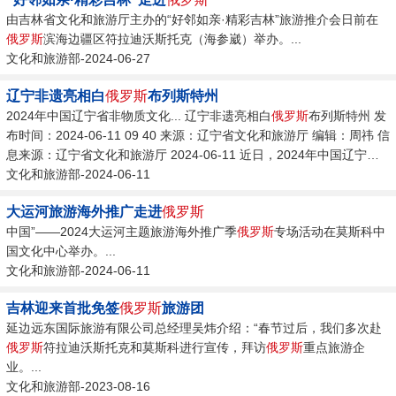
由吉林省文化和旅游厅主办的“好邻如亲·精彩吉林”旅游推介会日前在
俄罗斯
滨海边疆区符拉迪沃斯托克（海参崴）举办。...
文化和旅游部-2024-06-27
辽宁非遗亮相白
俄罗斯
布列斯特州
2024年中国辽宁省非物质文化... 辽宁非遗亮相白
俄罗斯
布列斯特州 发
布时间：2024-06-11 09 40 来源：辽宁省文化和旅游厅 编辑：周祎 信
息来源：辽宁省文化和旅游厅 2024-06-11 近日，2024年中国辽宁省
非物质文化遗产走进白
文化和旅游部-2024-06-11
俄罗斯
布列斯特州。...
大运河旅游海外推广走进
俄罗斯
中国”——2024大运河主题旅游海外推广季
俄罗斯
专场活动在莫斯科中
国文化中心举办。...
文化和旅游部-2024-06-11
吉林迎来首批免签
俄罗斯
旅游团
延边远东国际旅游有限公司总经理吴炜介绍：“春节过后，我们多次赴
俄罗斯
符拉迪沃斯托克和莫斯科进行宣传，拜访
俄罗斯
重点旅游企
业。...
文化和旅游部-2023-08-16