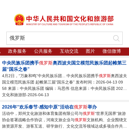
规
政务服务
公共服务
互动交流
图片
微信微博
中央民族乐团携手
俄罗斯
奥西波夫国立模范民族乐团起帷第三
届“国乐之春”
4月2日，“万象和鸣”中央民族乐团... 中央民族乐团携手
俄罗斯
奥西波夫
国立模范民族乐团 起帷第三届“国乐之春” 发布时间：2026-04-13 09
58 来源：中央民族乐团 编辑：马思伟 信息来源：中央民族乐团 2026-
04-13 4月2日，“万象和鸣”中央民族乐团与
文化和旅游部-2026-04-13
俄罗斯
奥西波夫国立模范民
族乐团联合音乐会在国家大剧院奏响，为第三届“国乐之春”正式启
2026年“欢乐春节·感知中原”活动在
俄罗斯
举办
幕。...
活动中，郑州文化旅游和体育集团有限公司与
俄罗斯
“世界无国界”旅游
协会签署战略合作协议，河南文旅企业与
俄罗斯
文旅机构、企业围绕文
旅资源开发、游客互送、研学旅行、文化交流等领域达成多项合作共