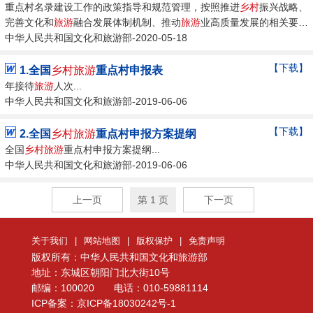
重点村名录建设工作的政策指导和规范管理，按照推进
乡村
振兴战略、
完善文化和
旅游
融合发展体制机制、推动
旅游
业高质量发展的相关要
求，现就开展全国
中华人民共和国文化和旅游部-2020-05-18
乡村旅游
重点村名录建设工作制定如下工作方案。...
【下载】
1.全国
乡村旅游
重点村申报表
年接待
旅游
人次...
中华人民共和国文化和旅游部-2019-06-06
【下载】
2.全国
乡村旅游
重点村申报方案提纲
全国
乡村旅游
重点村申报方案提纲...
中华人民共和国文化和旅游部-2019-06-06
上一页
第 1 页
下一页
关于我们
|
网站地图
|
版权保护
|
免责声明
版权所有：中华人民共和国文化和旅游部
地址：东城区朝阳门北大街10号
邮编：100020 电话：010-59881114
ICP备案：京ICP备18030242号-1