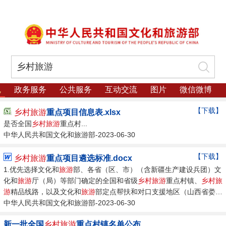
规
政务服务
公共服务
互动交流
图片
微信微博
【下载】
乡村旅游
重点项目信息表.xlsx
是否全国
乡村旅游
重点村...
中华人民共和国文化和旅游部-2023-06-30
【下载】
乡村旅游
重点项目遴选标准.docx
1.优先选择文化和
旅游
部、各省（区、市）（含新疆生产建设兵团）文
化和
旅游
厅（局）等部门确定的全国和省级
乡村旅游
重点村镇、
乡村旅
游
精品线路，以及文化和
旅游
部定点帮扶和对口支援地区（山西省娄烦
县、山西省静乐县、广西壮族自治区巴马县、内蒙古自治区阿尔山市、
中华人民共和国文化和旅游部-2023-06-30
福建省龙岩市永定区、西藏自治区阿里地区普兰县）、中国银行定点帮
新一批全国
乡村旅游
重点村镇名单公布
扶和对口支援地区（陕西省咸阳市长武县、旬...