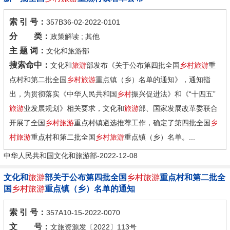
索 引 号：
357B36-02-2022-0101
分 类：
政策解读 ; 其他
主 题 词：
文化和旅游部
搜索命中：
文化和
旅游
部发布《关于公布第四批全国
乡村旅游
重
点村和第二批全国
乡村旅游
重点镇（乡）名单的通知》，通知指
出，为贯彻落实《中华人民共和国
乡村
振兴促进法》和《“十四五”
旅游
业发展规划》相关要求，文化和
旅游
部、国家发展改革委联合
开展了全国
乡村旅游
重点村镇遴选推荐工作，确定了第四批全国
乡
村旅游
重点村和第二批全国
乡村旅游
重点镇（乡）名单。...
中华人民共和国文化和旅游部-2022-12-08
文化和
旅游
部关于公布第四批全国
乡村旅游
重点村和第二批全
国
乡村旅游
重点镇（乡）名单的通知
索 引 号：
357A10-15-2022-0070
文 号：
文旅资源发〔2022〕113号