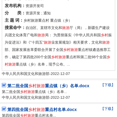
发布机构：
资源开发司
分 类：
资源开发 ; 通知
主 题 词：
乡村旅游重点村 重点镇（乡）
搜索命中：
自治区、直辖市文化和
旅游
厅（局），新疆生产建设
兵团文化体育广电和
旅游
局： 为贯彻落实《中华人民共和国
乡村
振
兴促进法》和《“十四五”
旅游
业发展规划》相关要求，文化和
旅游
部、国家发展改革委联合开展了全国
乡村旅游
重点村镇遴选推荐工
作，确定了第四批200个全国
乡村旅游
重点村和第二批98个全国
乡
村旅游
重点镇（乡）名单，现予公布。...
中华人民共和国文化和旅游部-2022-12-07
【下载】
第二批全国
乡村旅游
重点镇（乡）名单.docx
第二批全国
乡村旅游
重点镇（乡）名单...
中华人民共和国文化和旅游部-2022-12-07
【下载】
第四批全国
乡村旅游
重点村名单.docx
第四批全国
乡村旅游
重点村名单...