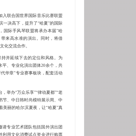
年加入联合国世界国际音乐比赛联盟
滨一决高下，提升了“哈夏”的国际
，国际手风琴联盟将承办本届"哈
，带来高水准的演出。同时，将借
间文化交流合作。
保持并延续下去的定位和风格。为
水平、专业化演出团体20余个，共
时代华章”专业赛事板块，配套活动
举办“万众乐享”“律动夏都”“老
读书节、中日韩时尚模特展示周、中
着美丽的哈尔滨夏夜，让“哈夏”真
邀请专业艺术团队包括国外演出团
并利用文化消费试点资金进行购票