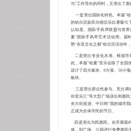
与”工作导向的同时，又突出了
一是突出国际化特色。本届"哈
的哈尔滨勋菲尔德弦乐比赛吸引了
认知度。国际手风琴联盟与世界
夏"国际手风琴艺术活动周。届
势“东亚文化之都”哈尔滨活动年
二是突出专业化水准。根据市民
此，本届“哈夏”音乐会除了全国
设计了四大板块、8大项、50小
板块。
三是突出群众性参与。充分调动
街音乐汇”等大型广场演出和惠民
央大街巡游、中日韩“我的城市我
正成为全体市民的节日。
四是突出为民惠民。在开展面向
体，到广场、公园进行免费惠民