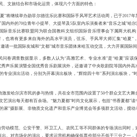
惠民、文旅结合和市场化运营，体现六个方面的特色：
夏"将继续举办勋菲尔德弦乐比赛和国际手风琴艺术活动周，已于2017
国内外的70位青年小提琴、大提琴及5队室内乐演奏者来“音乐之城”哈尔
国际音乐比赛联盟同为联合国教科文组织国际音乐理事会下属两大机构
时，也将有更多来自海外的高水平演员，弦乐、手风琴大师汇集“哈夏”
，邀请一批国际友城和“文都”城市音乐团体来哈互动交流，大力开展国际
问卷调查数据显示，多数人认为“高雅艺术、专业水准”是“哈夏”应该
优秀声乐展演暨全国优秀音乐剧展演外，还邀请了中央歌剧院等国内外高
项的专业演出活动，分别为开幕演出板块，"辉煌四十年"系列演出板块，“
激发哈尔滨市民的参与热情，共在全市范围内设置了50个群众文艺大舞台，
文艺演出每天都有百余场。“魅力夏都”时尚文化展示，包括“书香夏都”
的家”摄影展、非物质文化遗产和音乐产业博览会等多项群文活动，搅动
劳动模范、公安干警、环卫工人、农民工等不同群体的专场演出同时，
演出。对市场化的演出，要求运营机构确保低票价部分不低于三分之一，