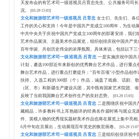
天发布会的有艺术司一级巡视员吕育忠先生、公共服务司司长
况。
[03-29 15:03]
文化和旅游部艺术司一级巡视员 吕育忠
女士们、先生们、各
工作的关心和支持！今年是中国共产党成立100周年，为生
中共中央关于庆祝中国共产党成立100周年的部署安排，我们
艺术作品展演、主题美术作品展览，组织创排庆祝中国共产党
百年华诞、共创历史伟业的浓厚氛围。具体来说，包括以下三
文化和旅游部艺术司一级巡视员 吕育忠
一是实施庆祝中国共产
计划，遴选100部近年来新创的优秀舞台艺术作品，进行重点
舞台艺术作品，进行重点打磨提升；“百年百项”小型作品创作
扶持。入选工程的300部（个）作品，涵盖了戏曲、话剧、
（区、市）和新疆生产建设兵团，其中既有国家艺术院团、省
反映了当前我国舞台艺术创作生产的良好态势。
[03-29 15:05]
文化和旅游部艺术司一级巡视员 吕育忠
二是围绕庆祝中国共
藏精品，许多教科书上耳熟能详的经典名作届时将与观众见
件、英模人物的优秀现实题材美术作品也将在展览上集中亮相
6月中旬在京展出，生动展现百年党史的恢宏画卷。
[03-29 15:07
文化和旅游部艺术司一级巡视员 吕育忠
三是组织创排庆祝中