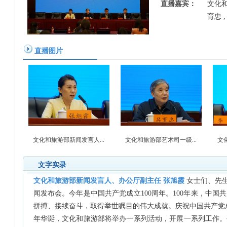
直播嘉宾：
文化
育忠 
直播图片
文化和旅游部新闻发言人...
文化和旅游部艺术司一级...
文
文字实录
文化和旅游部新闻发言人、办公厅副主任 张旭霞
女士们、先
闻发布会。今年是中国共产党成立100周年。100年来，中
拼搏、接续奋斗，取得举世瞩目的伟大成就。庆祝中国共产党
年华诞，文化和旅游部将举办一系列活动，开展一系列工作。