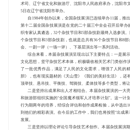
术司、辽宁省文化和旅游厅、沈阳市人民政府承办，沈阳市文化
5日在辽宁省沈阳市举办。
自1984年创办以来，全国杂技展演已连续举办11届，
第十二届全国杂技展演是在党的二十届三中全会召开后举办的
织专家认真遴选，32个杂技节目和5部杂技剧最终入选参演。
个杂技节目和3部杂技剧，也就是总共有36个杂技节目和8
会、一剧一评（一场一评）、下基层演出等一系列活动。
综合来看，本届杂技展演呈现出以下主要特点：一是展
文化思想，坚守杂技艺术本体，积极吸收相关艺术门类创作
了一批优秀作品，满足了人民的文化需求，增强了人民的
胆》，也有现实题材的《天山雪》《我们的美好生活》，还
顶举技、悬吊技、平衡技、驾骑技、柔体技等多个类型，将让
二是坚持出成果和出人才相结合。本届杂技展演的一大亮
和旅游部组织实施的“全国魔术领军人才培养计划”。这一计
行为期两年的培养，经综合评估和创作成果检验，从中选出1
到他们的精彩表演。在今后的工作中，我们也将按照“出成果
发展。
三是坚持以理论评论引导杂技艺术创作。本届杂技展演