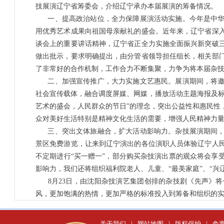
技展演辽宁省筹委会，介绍辽宁承办本届展演的筹备情况。
一、提高政治站位，全力保障展演活动实施。今年是中华
用优秀艺术成果向祖国母亲献礼的盛会。近年来，辽宁省深
谈会上的重要讲话精神，辽宁省正全力实施全面振兴新突破
做出批示，要求明确提出，由分管省领导担任组长，相关部
了非常好的合作机制，工作合力不断集聚，力争为将本届杂
二、加强宣传推广，大力实施文艺惠民。展演期间，将
社会宣传载体，融合调度屏媒、网媒，播放活动主题海报及标
艺术的盛会，人民群众的节日”的理念，突出公益性和惠民性
众对美好生活特别是精神文化生活的需要，增强人民精神力量
三、突出文体旅融合，扩大活动影响力。杂技展演期间
景区免费游览，让来到辽宁演出的各位演职人员体验辽宁人
不定期进行“买一赠一”，部分购买杂技演出票的观众将会享
影响力，我们还将组织福利院老人、儿童、“最美家庭”、“兴
8月23日，由沈阳杂技演艺集团创排的杂技剧《先声》
风，更加饱满的热情，更加严格的标准投入到筹备和组织的