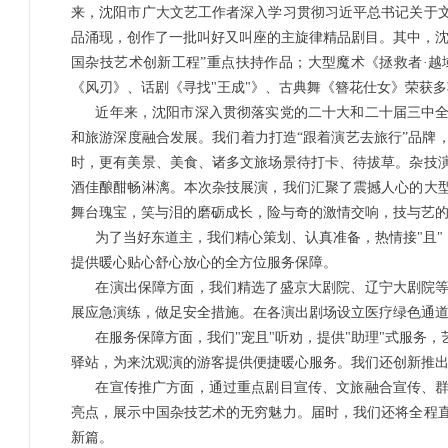
来，沈阳市广大文艺工作者深入学习贯彻习近平总书记关于
品涌现，创作了一批叫好又叫座的主旋律精品剧目。其中，沈
国杂技艺术创新工程”重点扶持作品；大型魔术《拯救者·
《风刃》、话剧《寻找"王成"》、古典舞《簪花仕女》荣获
近年来，沈阳市深入贯彻落实党的二十大和二十届三中
和旅游深度融合发展。我们着力打造“跟着演艺去旅行”品牌
时，更有美景、美食、诸多文旅场景待打卡、待拔草。杂技
酒佳酿酣畅淋漓。本次杂技展演，我们汇聚了震撼人心的大型
舞台瑰宝，笑与泪的磨砺成长，险与奇的激情交响，技与艺
为了当好东道主，我们精心策划、认真准备，热情接"且"
提供暖心贴心舒心放心的全方位服务保障。
在演出保障方面，我们精选了盛京大剧院、辽宁大剧院
展应急演练，做足安全措施。在各演出剧场设立医疗绿色通
在服务保障方面，我们"宠且"听劝，提供"助理"式服务
驿站，为来沈观演的游客提供便捷暖心服务。我们还创新推出“
在宣传推广方面，通过重点剧目宣传、文旅融合宣传、
亮点，展示中国杂技艺术的无穷魅力。届时，我们还将全程
新篇。