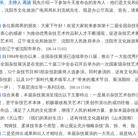
长、主持人 高波
我先介绍一下参加今天发布会的发布人：他们是文化和
生，沈阳市文化旅游广电局局长刘克斌先生。我是办公厅高波。首先，请
驹
各位新闻界的朋友：大家下午好！欢迎大家前来参加第十二届全国杂技
示衷心的感谢！为推动优秀杂技艺术作品和人才不断涌现，促进杂技艺术
部艺术司、辽宁省文化和旅游厅、沈阳市人民政府承办，沈阳市文化旅游
月5日在辽宁省沈阳市举办。
[08-14 15:05]
驹
自1984年创办以来，全国杂技展演已连续举办11届，推出了一大批优
届全国杂技展演是在党的二十届三中全会召开后举办的一次国家级杂技艺
选，32个杂技节目和5部杂技剧最终入选参演。同时参演的，还有文化和旅
部杂技剧，以及10个“新时代魔术领军人才”带来的魔术节目。展演期间，
场一评）、下基层演出等一系列活动。
[08-14 15:06]
驹
综合来看，本届杂技展演呈现出以下主要特点：一是展示杂技艺术创作
想，坚守杂技艺术本体，积极吸收相关艺术门类创作演出的成功经验，
秀作品，满足了人民的文化需求，增强了人民的精神力量。参加本届杂技
材的《天山雪》《我们的美好生活》，还有传统文化题材的《山水国潮》
、驾骑技、柔体技等多个类型，将让观众充分领略杂技“高、惊、奇、险
驹
二是坚持出成果和出人才相结合。本届杂技展演的一大亮点，就是纳入了