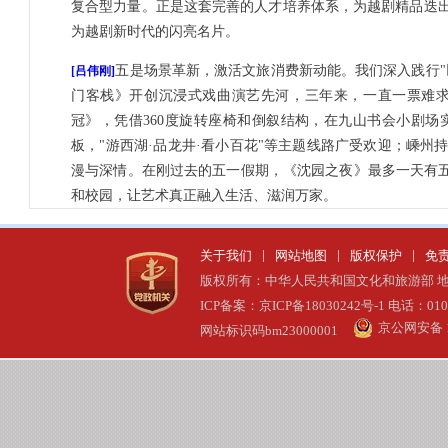
复合型力量。正是这套完善的人才培养体系，为越剧精品迭
为越剧新时代的闪亮名片。
五是场景革新，激活文旅消费新动能。我们深入践行"
[吕伟刚]
门客栈》开创沉浸式戏曲演艺先河，三年来，一直一票难求
冠》，凭借360度旋转座椅和倒叙结构，在九山书会小剧
板，"游西湖·品龙井·看小百花"等主题线路广受欢迎；嵊
漫与深情。在刚过去的五一假期，《沈园之夜》最多一天有五
和校园，让艺术真正融入生活、滋润万家。