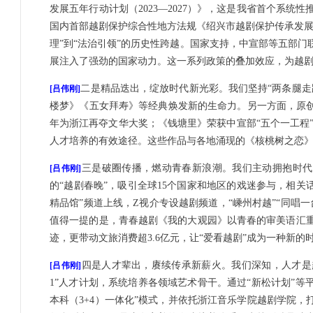
发展五年行动计划（2023—2027）》，这是我省首个系
国内首部越剧保护综合性地方法规《绍兴市越剧保护传承发展条
理”到“法治引领”的历史性跨越。国家支持，中宣部等五部门联
展注入了强劲的国家动力。这一系列政策的叠加效应，为越
二是精品迭出，绽放时代新光彩。我们坚持“两条腿走
[吕伟刚]
楼梦》《五女拜寿》等经典焕发新的生命力。另一方面，原创
年为浙江再夺文华大奖；《钱塘里》荣获中宣部“五个一工程”
人才培养的有效途径。这些作品与各地涌现的《核桃树之恋
三是破圈传播，燃动青春新浪潮。我们主动拥抱时代，
[吕伟刚]
的“越剧春晚”，吸引全球15个国家和地区的戏迷参与，相关
精品馆”频道上线，Z视介专设越剧频道，“嵊州村越”“同唱
值得一提的是，青春越剧《我的大观园》以青春的审美语汇
迹，更带动文旅消费超3.6亿元，让“爱看越剧”成为一种新的
四是人才辈出，赓续传承新薪火。我们深知，人才是越
[吕伟刚]
1”人才计划，系统培养各领域艺术骨干。通过“新松计划”等
本科（3+4）一体化”模式，并依托浙江音乐学院越剧学院，