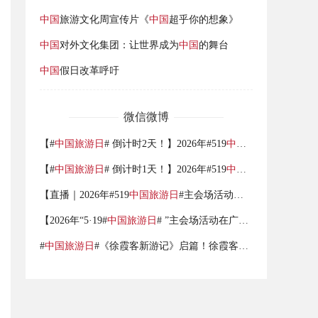
中国
旅游文化周宣传片《
中国
超乎你的想象》
中国
对外文化集团：让世界成为
中国
的舞台
中国
假日改革呼吁
微信微博
【#
中国旅游日
# 倒计时2天！】2026年#519
中国旅游日
# 全国
【#
中国旅游日
# 倒计时1天！】2026年#519
中国旅游日
# 全国
【直播｜2026年#519
中国旅游日
#主会场活动启动仪式】5月19日晚，2026年“5·19#
【2026年“5·19#
中国旅游日
# ”主会场活动在广东广州举行】5月19日，2026年“5·19
#
中国旅游日
#《徐霞客新游记》启篇！徐霞客穿越重游华夏，乐享品质旅游 ，共赴美好山河！#519