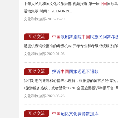
中华人民共和国文化和旅游部 视频报道 第一届
中国
国际马
活动集萃 时间： 2013-08-29...
文化和旅游部-2013-08-29
互动交流
中国
歌剧舞剧院
中国
民族民间舞考
是提供查询经批准的考级机构 开考专业和考级成绩服务
文化和旅游部-2020-01-06
互动交流
投诉
中国
国旅迟迟不退款
我们对您的遭遇和心情表示理解，根据您的留言所述情况，
1旅游服务热线，或者登录“12301全国旅游投诉举报平台”
址为：http://ucomplain.12301.cn/view/compl
文化和旅游部-2020-05-26
注意投诉截止日期。...
互动交流
中国
记忆文化资源数据库