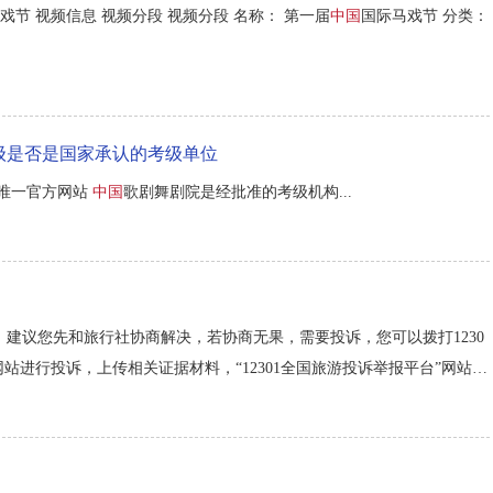
戏节 视频信息 视频分段 视频分段 名称： 第一届
中国
国际马戏节 分类：
级是否是国家承认的考级单位
的唯一官方网站
中国
歌剧舞剧院是经批准的考级机构...
建议您先和旅行社协商解决，若协商无果，需要投诉，您可以拨打1230
网站进行投诉，上传相关证据材料，“12301全国旅游投诉举报平台”网站地
aintsheetnewest您可以在旅游合同开始之日起90天内进行投诉，请保留好相关证据凭证，