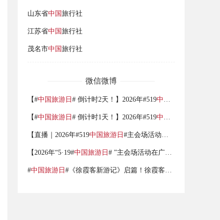
山东省
中国
旅行社
江苏省
中国
旅行社
茂名市
中国
旅行社
微信微博
【#
中国旅游日
# 倒计时2天！】2026年#519
中国旅游日
# 全国
【#
中国旅游日
# 倒计时1天！】2026年#519
中国旅游日
# 全国
【直播｜2026年#519
中国旅游日
#主会场活动启动仪式】5月19日晚，2026年“5·19#
【2026年“5·19#
中国旅游日
# ”主会场活动在广东广州举行】5月19日，2026年“5·19
#
中国旅游日
#《徐霞客新游记》启篇！徐霞客穿越重游华夏，乐享品质旅游 ，共赴美好山河！#519