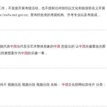
工作，不直接开展考级活动，也不授权任何组织以文化和旅游部名义开展
/zwfw.mct.gov.cn）查询经批准的考级机构、开考专业以及考级成
 能代表
中国
当代音乐艺术整体形象的
中国
您提出的 让
中国
乐徽重放光辉
以排箫图案作为
中国
的乐徽一事...
传片 视频信息 视频分段 视频分段 名称：
中国
文化部网站宣传片 分类：