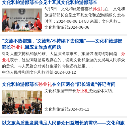
文化和旅游部部长会见土耳其文化和旅游部部长
6月5日，文化和旅游部部长
孙业礼
在... 文化和
旅游部部长会见土耳其文化和旅游部部长 发布
时间：2024-06-06 14 58 来源：文化和旅游
文化和旅游部2024-06-06
部政府门户网站 编辑：李晓霞 信息来源：文
化和旅游部政府门户网站 2024-06-06 6月5
日，文化和旅游部部长
孙业礼
在土耳其伊斯坦
“文旅不热都难，‘文旅热’不持续下去也难”——文化和旅游部
布尔会见土耳其文化和旅游部部长埃尔索
部长
孙业礼
回应文旅热点问题
伊。...
针对大型文博机构预约难、大型演出票难买、旅游强迫购物等问题，
孙
业礼
表示，这些问题是客观存在的，说明文化和旅游的发展与人民群众
的需求、与人民群众对美好生活的向往还有差距。...
中华人民共和国文化和旅游部-2024-03-12
文化和旅游部部长
孙业礼
在全国两会“部长通道”答记者问
文化和旅游部部长
孙业礼
接受媒体采访。...
文化和旅游部2024-03-11
以文旅高质量发展满足人民群众日益增长的需求——文化和旅