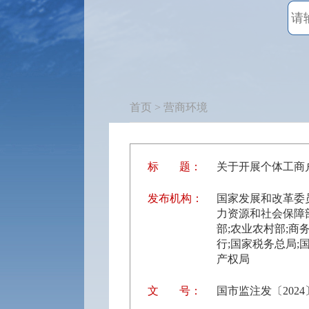
首页
> 营商环境
标
题：
关于开展个体工商
发布机构：
国家发展和改革委员
力资源和社会保障
部;农业农村部;商
行;国家税务总局;
产权局
文
号：
国市监注发〔2024