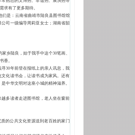
常熟悉的文博热、非遗热、展演热等
需求有了更多期待。
他们是：云南省曲靖市陆良县图书馆馆
限公司一级编导周莉亚女士；湖南省韶
家乡陆良，始于我手中这个30笔画、
书香。
寻30年前登在报纸上的亲人讯息，我
统文化读书会，让读书成为家风。还有
，是中华文明对这座小城的精神滋养。
来越多读者走进图书馆，老人坐在窗前
优质的公共文化资源送到老百姓的家门