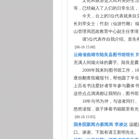
文化和旅游是人民对美好生活向
等，已经融入了人们的日常生活，
今天，台上的5位代表就来自文化
长刘亭女士；竹刻（仙游竹雕）
山管理局思政教育中心副主任李瑛
请5位代表作自我介绍。首先有
[06-16 15:00]
云南省曲靖市陆良县图书馆馆长 
充满人间烟火味的爨字。陆良是爨
2008年我来到图书馆工作，1
逐份翻查馆藏报刊，帮他圆了半
上百名书法爱好者常年参与爨体
这些点点滴滴都让我明白，图书馆
18年与书为伴，与读者同行。
悠然读报，孩子捧着书籍眼里有光
[06-16 15:05]
国务院新闻办新闻局 李凌达
温暖
口。谢谢。下面有请王新明先生