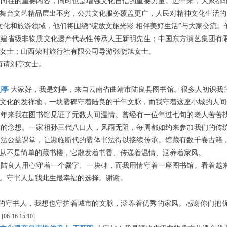
往的重要内容，同时也是增强文化自信的重要力量。近年来，大家都非
舞台文艺精品层出不穷，公共文化服务覆盖更广，人民对精神文化生活的
和旅游领域，他们将围绕“绽放文旅光彩 相伴美好生活”与大家交流。
福建省级非物质文化遗产代表性传承人王新明先生；中国东方演艺集团有
女士；山西荣时旅行社有限公司导游张晓旭女士。
请刘亭女士。
刘亭
大家好，我是刘亭，来自云南省曲靖市陆良县图书馆。很多人初识我的
文化的发祥地，一块爨碑守着陆良的千年文脉，而我守着这座小城的人间
8年来我在图书馆见证了无数人间温情。曾经有一位年过七旬的老人苦苦找
生的念想。一家祖孙三代八口人，风雨无阻，每周都如约来参加我们的传
书法公益课堂，让濒临断代的爨体书法得以接续传承。馆藏有数千卷古籍
从不是简单的藏书楼，它散发着书香、传递着温情、涵养着家风。
陆良人用心守着一个爨字、一块碑，而我用情守着一座图书馆。看着越
。守书人是我此生最幸福的选择。谢谢。
的守书人，我想也守护着城市的文脉，涵养着优秀的家风。感谢你们把
。
[06-16 15:10]