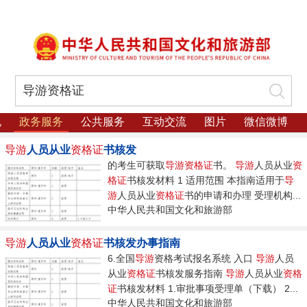
规
政务服务
公共服务
互动交流
图片
微信微博
导游
人员从业
资格证
书核发
的考生可获取
导游资格证
书。
导游
人员从业
资
格证
书核发材料 1 适用范围 本指南适用于
导
游
人员从业
资格证
书的申请和办理 受理机构...
中华人民共和国文化和旅游部
导游
人员从业
资格证
书核发办事指南
6.全国
导游
资格考试报名系统 入口
导游
人员
从业
资格证
书核发服务指南
导游
人员从业
资格
证
书核发材料 1.审批事项受理单（下载） 2...
中华人民共和国文化和旅游部