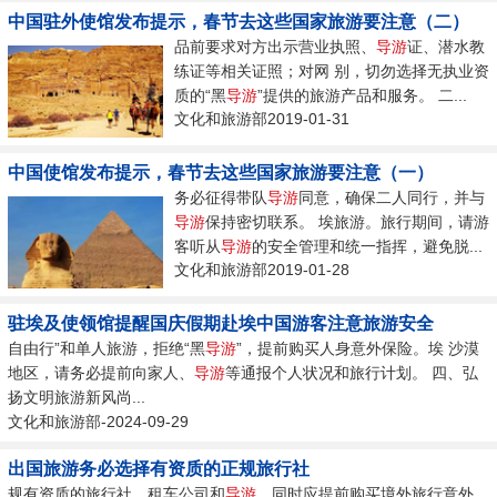
中国驻外使馆发布提示，春节去这些国家旅游要注意（二）
品前要求对方出示营业执照、
导游
证、潜水教
练证等相关证照；对网 别，切勿选择无执业资
质的“黑
导游
”提供的旅游产品和服务。 二...
文化和旅游部2019-01-31
中国使馆发布提示，春节去这些国家旅游要注意（一）
务必征得带队
导游
同意，确保二人同行，并与
导游
保持密切联系。 埃旅游。旅行期间，请游
客听从
导游
的安全管理和统一指挥，避免脱...
文化和旅游部2019-01-28
驻埃及使领馆提醒国庆假期赴埃中国游客注意旅游安全
自由行”和单人旅游，拒绝“黑
导游
”，提前购买人身意外保险。埃 沙漠
地区，请务必提前向家人、
导游
等通报个人状况和旅行计划。 四、弘
扬文明旅游新风尚...
文化和旅游部-2024-09-29
出国旅游务必选择有资质的正规旅行社
规有资质的旅行社、租车公司和
导游
，同时应提前购买境外旅行意外