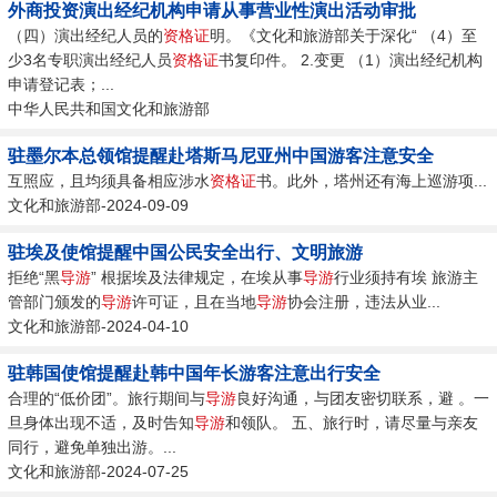
外商投资演出经纪机构申请从事营业性演出活动审批
（四）演出经纪人员的
资格证
明。《文化和旅游部关于深化“ （4）至
少3名专职演出经纪人员
资格证
书复印件。 2.变更 （1）演出经纪机构
申请登记表；...
中华人民共和国文化和旅游部
驻墨尔本总领馆提醒赴塔斯马尼亚州中国游客注意安全
互照应，且均须具备相应涉水
资格证
书。此外，塔州还有海上巡游项...
文化和旅游部-2024-09-09
驻埃及使馆提醒中国公民安全出行、文明旅游
拒绝“黑
导游
” 根据埃及法律规定，在埃从事
导游
行业须持有埃 旅游主
管部门颁发的
导游
许可证，且在当地
导游
协会注册，违法从业...
文化和旅游部-2024-04-10
驻韩国使馆提醒赴韩中国年长游客注意出行安全
合理的“低价团”。旅行期间与
导游
良好沟通，与团友密切联系，避 。一
旦身体出现不适，及时告知
导游
和领队。 五、旅行时，请尽量与亲友
同行，避免单独出游。...
文化和旅游部-2024-07-25