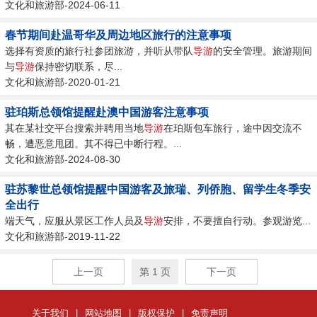
文化和旅游部-2024-06-11
春节期间赴温哥华及周边地区旅行的注意事项
选择有资质的旅行社参团旅游，并听从带队
导游
的安全管理。旅游期间
与
导游
保持密切联系，尽...
文化和旅游部-2020-01-21
驻珀斯总领馆提醒赴澳中国游客注意事项
其在某社交平台搜索并聘用当地
导游
在珀斯包车旅行，途中因交流不
畅，遭恶意甩团。其不得已中断行程。...
文化和旅游部-2024-08-30
驻苏黎世总领馆提醒中国游客及旅瑞、列侨胞、留学生冬季安
全出行
端天气，应服从景区工作人员及
导游
安排，不要擅自行动。参观游览...
文化和旅游部-2019-11-22
上一页
第 1 页
下一页
关于我们
|
网站地图
|
版权保护
|
免责声明