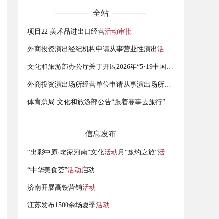
全站
项目22 美术品进出口经营
活动审批
外商投资演出经纪机构申请从事营业性演出
活动审批
文化和旅游部办公厅关于开展2026年“5·19中国旅游日”
活动
的通
外商投资演出场所经营单位申请从事演出场所经营
活动审批
体育总局 文化和旅游部公告“跟着赛事去旅行”2026暑期全国青少年赛事
信息发布
“出彩中原·老家河南”文化
活动
月“豫约之旅”
活动
举行
“中华美食荟”
活动
启动
济南开展高铁营销
活动
江苏发布1500余场夏季
活动