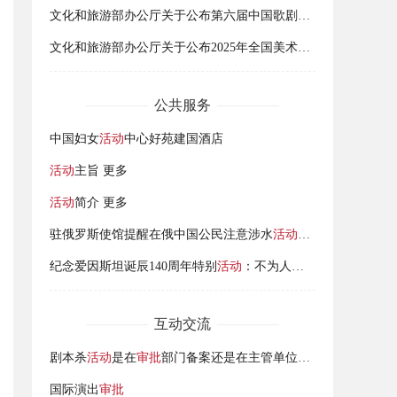
文化和旅游部办公厅关于公布第六届中国歌剧节参演剧目和研修
文化和旅游部办公厅关于公布2025年全国美术馆馆藏精品展出季
公共服务
中国妇女
活动
中心好苑建国酒店
活动
主旨 更多
活动
简介 更多
驻俄罗斯使馆提醒在俄中国公民注意涉水
活动
安全
纪念爱因斯坦诞辰140周年特别
活动
：不为人知的爱因斯坦
互动交流
剧本杀
活动
是在
审批
部门备案还是在主管单位文旅广电局备案呢
国际演出
审批