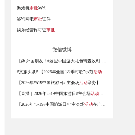
游戏机
审批
咨询
咨询网吧
审批
证件
娱乐经营许可证
审批
微信微博
【@ 外国朋友！#这些中国游大礼包请查收#】#优化涉外营业性演出
#文旅头条# 【2026年全国“四季村歌”示范
活动
暨第二十三届西北
【2026年#519中国旅游日# 主会场
活动
举办】今年#中国旅游日#
【直播｜2026年#519中国旅游日#主会场
活动
启动仪式】5月19日晚
【2026年“5·19#中国旅游日# ”主会场
活动
在广东广州举行】5月19日，2026年“5·19中国旅游日”主会场