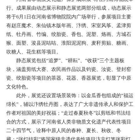
行。成果展由动态展示和静态展览两部分组成，动态展示
将于6月1日在河南省博物院院内广场举行，参展项目主要
有赵庄魔术、朱仙镇木版年画、汴绣、宋室风筝、孟津剪
纸、牡丹画、竹编、绞胎瓷、香包、泥塑、烙画、方城石
猴、面塑、浚县泥咕咕、淮阳泥泥狗、麦秆剪贴、糖画、
吹糖人、花生糕等项目。
静态展览包括“追梦”、“耕耘”、“收获”三个主题板
块，涵盖剪纸大赛、农民画作品以及钧瓷、汝瓷、登封窑
瓷、绞胎瓷等项目的茶器、花器、香器展览，彰显了中原
文化特色。
此外，展览还设置场景装饰：以金瓜香包组成的“福运
绵长”，辅以汴绣牡丹图，表达了广大非遗传承人和保护工
作者对祖国的美好祝福；“走过春夏秋冬”以剪纸和书法结
合的方式，展示了河南省人类非物质文化遗产代表性项目
二十四节气，诠释中原人民的春种、夏长、秋收、冬
藏；“张灯结彩”将国家级非遗代表性项目汴京灯笼张彩灯