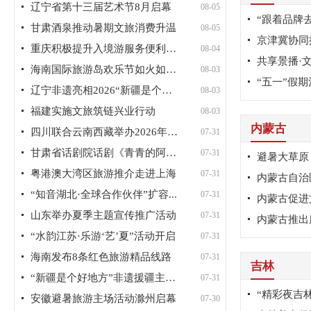
辽宁省第十三届艺术节8月启幕
08-05
甘肃酒泉推动暑期文旅消费升温
08-05
京津冀协同
重庆积极提升入境游服务便利化水平
08-04
海南国际旅游岛欢乐节如火如荼进行
08-03
辽宁非遗亮相2026“新疆是个好地...
08-03
福建实施文旅筑链兴业行动
08-03
内蒙古
四川联合云南西藏举办2026年大香...
07-31
甘肃省话剧院话剧《青青的阿万仓...
07-31
避暑大草原
粤港澳大湾区旅游推介走进上海
07-31
内蒙古自治
“知音湖北·全球合作伙伴”扩容...
07-31
内蒙古促进
山东举办夏季主题宣传推广活动
07-31
“水韵江苏·乐游‘艺’夏”活动开启
07-31
海南发布8条红色旅游精品线路
07-31
吉林
“新疆是个好地方”非遗援疆主题...
07-31
安徽避暑旅游主场活动滁州启幕
07-30