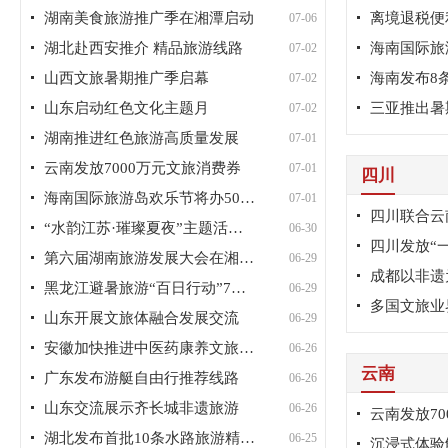
湖南美食旅游推广季在湘潭启动
07-06
湖北赴西安推介 精品旅游线路
07-02
山西文旅暑期推广季启幕
海南发布8
07-02
山东启动红色文化主题月
三亚推出暑
07-02
湖南推进红色旅游高质量发展
07-01
云南发放7000万元文旅消费券
07-01
四川
海南国际旅游岛欢乐节将办50余场活动
07-01
“水韵江苏·璀璨夏夜”主题活动启动
06-30
第六届湖南旅游发展大会在湘潭举办
06-29
黑龙江避暑旅游“百日行动”7月启动
06-29
多国文旅业
山东开展文旅体融合发展交流
06-29
安徽加快推进中医药康养文旅融合发展
06-26
云南
广东发布游艇自由行推荐线路
06-26
山东交流展示齐长城非遗旅游
06-26
云南发放7
湖北发布首批10条水路旅游精品航线
06-25