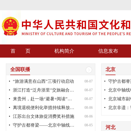
首 页
机构简介
信息发布
全国联播
北京
“旅游满意在山西”三项行动启动
08-07
浙江打造“泛舟浙里”交旅融合品牌
08-07
来贵州，赴一场“避暑+阅读”之旅
08-07
离境退税便利化举措持续释放海南...
08-06
江苏出台文体旅促消费奖补措施
08-06
守护古都脊梁——北京中轴线申遗...
08-05
河北