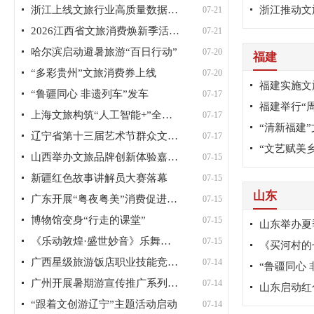
浙江上线文旅行业高质量数据集共...
浙江推动文
07-21
2026江西省文旅消费焕新季活动启动
07-21
哈尔滨启动避暑旅游“百日行动”
07-20
福建
“多彩贵州”文旅消费券上线
07-20
福建实施文
“鲁疆同心 非遗列车”发车
07-17
福建举行“
上海文旅构筑“人工智能+”全链条...
07-17
辽宁省第十三届艺术节群众文化音...
07-17
“文艺赋美
山西举办文旅品牌创新体验嘉年华
07-15
新疆红色故事讲解员大赛落幕
07-15
山东
广东开展“粤夜粤美”消费促进活动
07-15
博物馆变身“行走的课堂”
07-15
山东举办夏
《乐动敦煌·盛世妙音》乐舞诗画...
07-15
广西星级旅游饭店职业技能竞赛落幕
07-14
“鲁疆同心 
广州开展暑期游宣传推广系列活动
07-14
山东启动红
“跟着文创游辽宁”主题活动启动
07-14