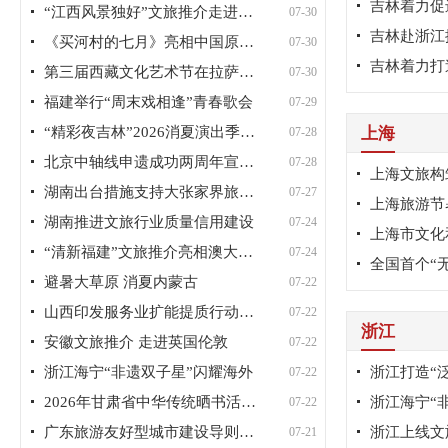
吉林着力促
“江西风景独好”文旅推介走进首尔
07-30
吉林赴浙江推
《买河村的七月》亮相中国原创话...
07-30
吉林着力打
第三届西藏文化艺术节在拉萨开幕
07-30
福建举行“周末戏相逢”青春歌会
07-29
“精彩夜吉林”2026消夏演出季举办
上海
07-28
北京中轴线申遗成功两周年宣传活...
07-28
湖南出台措施支持大张家界旅游区建设
07-27
湖南推进文旅行业质量信用建设
07-24
“清新福建”文旅推介亮相澳大利亚
07-24
全国首个“
避暑大草原 消夏内蒙古
07-22
山西印发服务业扩能提质行动方案
07-22
浙江
安徽文旅推介 走进英国伦敦
07-22
浙江海宁“非遗双子星”闪耀海外
07-22
2026年甘肃省中华传统晒书活动启...
浙江海宁“
07-22
广东旅游友好型城市建设导则试行
07-21