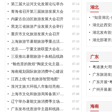
第三届大运河文化发展论坛举办
07-14
湖北
青海省召开第三届旅游发展大会
07-13
“知音湖北·
内蒙古自治区旅游发展大会召开
07-13
湖北赴西安
黑龙江省旅游产业发展大会举行
07-13
重庆市文化旅游发展大会召开
07-10
上海旅游节暑期旅游季重点活动发布
07-10
北京——宁夏文旅联盟大会在京举办
07-10
三亚推出暑期旅游十条精品线路
广东
07-10
“釉色里的敦煌”陶瓷文化主题特...
07-10
粤港澳大湾
海南规划国际旅游消费中心建设
07-09
江西上线“红色旅游智慧地图”
07-09
淮河文旅大环线八市集结亮相河南
07-08
上海市文化和旅游局筹备第37届上...
07-08
辽宁举办暑期文旅消费季主场活动
07-07
海南
广东发布优质游学主题和线路指引
07-06