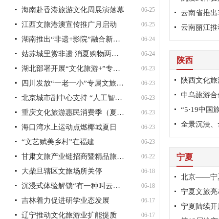
海南赴香港旅游文化周展演落幕
06-25
江西文旅港澳宣传推广月启动
06-25
云南丽江推
湖南推出“非遗+影院”融合新玩法
06-24
姑苏城里赏非遗 消夏购物两相宜
06-24
陕西
湖北部署开展“文化旅游+”专项行动
06-23
陕西文化旅
四川发放“一老一小”专属文旅消费券
06-23
中乌旅游合
北京城市副中心支持 “人工智能+...
06-23
重庆文化旅游惠民消费季（夏季）启幕
06-23
海口湾水上运动点燃椰城夏日
06-23
“文艺赋美乡村”在福建
06-23
甘肃文旅产业链招商暨精品旅游线...
宁夏
06-22
大柴旦辖区文旅场所关停
06-18
沉浸式体验解锁“有一种叫云南的...
06-18
吉林着力促进研学业态发展
06-17
宁夏陆续开
辽宁推动文化旅游业扩能提质
06-17