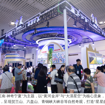
·神奇宁夏”为主题，以“黄河金岸”与“大漠星空”为核心意象
，呈现贺兰山、六盘山、青铜峡大峡谷等自然奇观，打造“星星