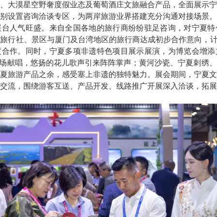
、大漠星空野奢度假业态及葡萄酒庄文旅融合产品，全面展示宁
别设置咨询洽谈专区，为两岸旅游业界搭建充分沟通对接场景。
人气旺盛。来自全国各地的旅行商纷纷驻足咨询，对宁夏特
旅行社、景区与厦门及台湾地区的旅行商达成初步合作意向，计
度合作。同时，宁夏多项非遗特色项目展示展演，为博览会增添
现场献唱，悠扬的花儿歌声引来阵阵掌声；黄河沙瓷、宁夏刺绣
夏旅游产品之余，感受塞上非遗的独特魅力。展会期间，宁夏文
交流，围绕游客互送、产品开发、线路推广开展深入洽谈，拓展