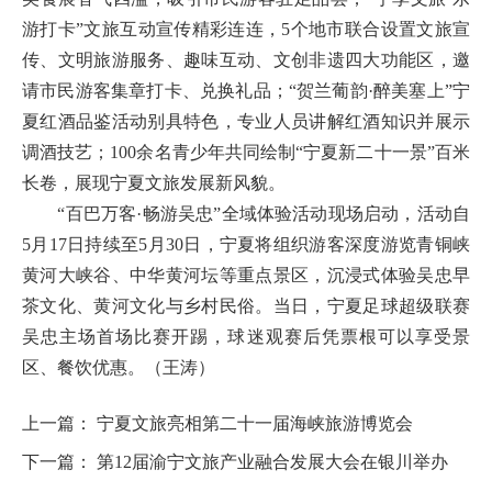
游打卡”文旅互动宣传精彩连连，5个地市联合设置文旅宣
传、文明旅游服务、趣味互动、文创非遗四大功能区，邀
请市民游客集章打卡、兑换礼品；“贺兰葡韵·醉美塞上”宁
夏红酒品鉴活动别具特色，专业人员讲解红酒知识并展示
调酒技艺；100余名青少年共同绘制“宁夏新二十一景”百米
长卷，展现宁夏文旅发展新风貌。
“百巴万客·畅游吴忠”全域体验活动现场启动，活动自
5月17日持续至5月30日，宁夏将组织游客深度游览青铜峡
黄河大峡谷、中华黄河坛等重点景区，沉浸式体验吴忠早
茶文化、黄河文化与乡村民俗。当日，宁夏足球超级联赛
吴忠主场首场比赛开踢，球迷观赛后凭票根可以享受景
区、餐饮优惠。（王涛）
上一篇：
宁夏文旅亮相第二十一届海峡旅游博览会
下一篇：
第12届渝宁文旅产业融合发展大会在银川举办