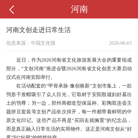
河南
河南文创走进日常生活
信息来源：中国文化报
2026-06-03
近日，作为2026河南省文化旅游发展大会的重要组成
部分，“文创河南”推进会暨2026河南省文化创意大赛启动
仪式在河南安阳举行。
在活动配套的“甲骨承脉·豫创焕新”文创市集上，一款
鸮形干发帽吸引了众人目光，它取材于安阳殷墟妇好墓出
土的鸮尊；另一边，郑州商都造型保温杯、彩陶双连壶主
题拼豆套装等文创产品依次排开，每一件都带着鲜明的中
原文化印记。这些产品不再是“买回去就搁置”的纪念品，
而是真正融入日常生活的实用物件。这正是河南文创从“好
看”到“好用”的悄然转变。