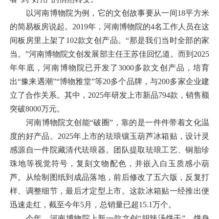
以河南博物院为例，它的文创故事要从一间18平方米
的简易板房说起。2019年，河南博物院的4名工作人员在这
间板房里上架了102款文创产品。“那是我们当时全部的家
当。”河南博物院文创发展部主任王苏佳回忆道。而到2025
年年底，河南博物院已开发了3000多款文创产品，培育
出“豫来遇潮”“博物雅堂”等20多个品牌，与200多家企业建
立了合作关系。其中，2025年研发上市新品794款，销售额
突破8000万元。
河南博物院文创能“破圈”，靠的是一件件带着文化温
度的好产品。2025年上市的珐琅镶玉葫芦冰箱贴，设计灵
感源自一件院藏清代珐琅器。团队提取珐琅工艺、铜胎珍
珠地等视觉符号，复刻文物配色，并嵌入白玉质感小葫
芦。从绘制图纸到成品落地，前后修改了五六版，反复打
样、调整细节，最后才定型上市。这款冰箱贴一经推出便
迅速走红，截至今年5月，总销量已超15.1万个。
今年，河南博物院上新一款文创“胡辣汤饼干”，饼身