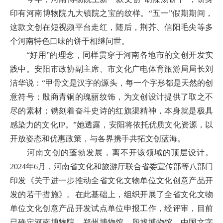
印有河南博物院九大镇院之宝的纹样。“五一”假期期间，
这款文创在短视频平台走红，随后，荆芥、信阳毛尖等多
个河南特色口味的饼干相继问世。
“好用”的理念，同样贯穿于河南各地市的文创开发实
践中。安阳市政协副主席、市文化广电体育旅游局局长刘
洁华说：“甲骨文是汉字的源头，每一个字形都是天然的创
意符号；殷商青铜的瑰丽纹饰，为文创设计提供了取之不
尽的素材；镌刻着奋斗史诗的红旗渠精神，本身就是极具
感染力的文化IP。”她透露，安阳将依托优质文化资源，以
开放姿态和优惠政策，与各界携手共拓文创蓝海。
河南文创的蓬勃发展，离不开该领域的顶层设计。
2024年6月，河南省文化和旅游厅联合省委宣传部等八部门
印发《关于进一步推动全省文化文物单位文化创意产品开
发的若干措施》。在此基础上，组织开展了全省文化文物
单位文化创意产品开发试点单位申报工作，经评审，目前
已确定河南博物院、郑州博物馆、殷墟博物馆、中国文字