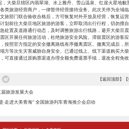
起，大柴旦辖区内翡翠湖、水上雅丹、雪山温泉、红崖火星地貌
各类旅游经营商户，一律暂停经营接待业务。此次关停为全域临
文旅部门联合验收合格后，方可恢复对外开放及经营，恢复运营
划前往大柴旦地区旅游的游客，立即取消出行行程，切勿擅自
急处置及道路通行动态，及时调整旅游出行线路，避开大柴旦震
震区开展任何旅游活动，杜绝旅游安全风险。滞留震区的游客应
，按照官方指定的安全撤离路线有序撤离震区。撤离完成后，所
塌方等次生灾害威胁自身安全。已通过线上、线下渠道购买大柴
，可直接通过原购票渠道办理全额免费退票手续，退改全程免收
【返回顶部】
【
三届旅游发展大会
迹·走进大美青海” 全国旅游列车青海推介会启动