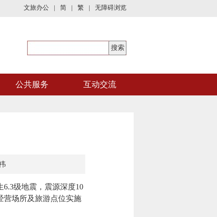
文旅办公
|
简
|
繁
|
无障碍浏览
公共服务
互动交流
祎
.3级地震，震源深度10
经营场所及旅游点位实施