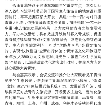
恰逢青藏铁路全线通车20周年的重要节点，本次活动
深入践行习近平总书记关于国际生态旅游目的地建设的重
要嘱托，牢牢把握西部大开发、共建“一带一路”与对口援
青重大机遇，依托青藏铁路黄金通道，加快构建“一芯一环
多带”生态旅游发展新格局，全方位释放青海文旅发展潜
力。举办本次活动，将有效提升铁路引客入青规模，促进
青海省持续深耕“铁路+文旅”深度融合，常态化运营红色研
学、生态康养旅游列车，打造“丝路梦享号”亮眼文旅名
片，实现“快旅慢游”全新出行体验；青海省文化和旅游厅
全年投入2800万元文旅惠民消费券，覆盖“吃住行游购
娱”全链条，以满满诚意优化游客出行体验，护航八方宾客
舒心畅游大美青海。
与会嘉宾表示，会议交流和推介让大家既看见了青海
绝美的生态风光，也读懂了青海深厚的文化底蕴，“铁路
+文旅+生态”的创新模式极具吸引力、发展前景广阔，后
续将深度对接青海文旅资源，开发更多主题化、定制化旅
游列车产品，组织更多游客乘着列车游青海、品青海、看
青海。郑州、上海、广州、成都、乌鲁木齐等铁路局代表