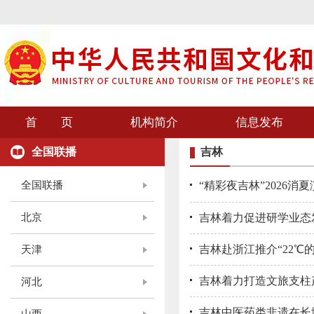
首 页
机构简介
信息发布
全国联播
吉林
全国联播
“精彩夜吉林”2026消
北京
吉林着力促进研学业态
吉林赴浙江推介“22℃的
天津
吉林着力打造文旅支柱
河北
吉林中医药类非遗在长城