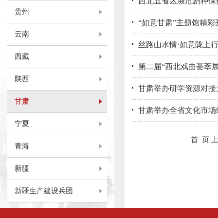
西北五省区濒危剧种保
贵州
“如意甘肃”主题馆精彩
云南
丝路山水情·如意陇上
西藏
第二届“西北戏曲荟萃展
陕西
甘肃举办研学资源对接
甘肃
甘肃举办全省文化市场
宁夏
首 页
青海
新疆
新疆生产建设兵团