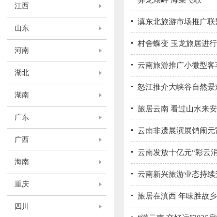
江西
滇东北旅游市场推广联
山东
村舍蝶变 玉龙旅居进
河南
云南旅游推广小微型客
湖北
怒江推介大峡谷自然景
湖南
旅居云南 看过山水来
广东
云南非遗展演展销闹元
广西
云南发放十亿元“彩云消
海南
云南新兴旅游业态持续
重庆
旅居在滇西 年味胜故乡
四川