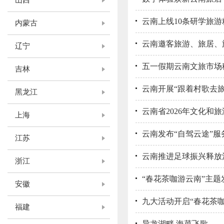
山西
云南上线10条研学旅
内蒙古
云南邀客旅游、旅居、
辽宁
五一假期云南文旅市场
吉林
云南开展“跟着村歌去旅
黑龙江
云南省2026年文化
上海
云南发布“自驾云途”服
江苏
云南推进足球振兴释放
浙江
“春花茶咖游云南”主题
安徽
九大活动开启“春花茶咖
福建
异龙湖畔 海菜飞歌