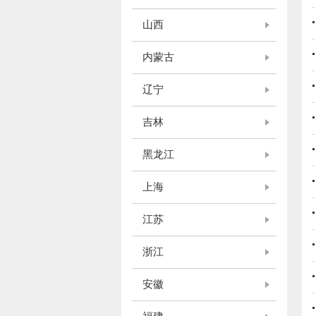
山西
内蒙古
辽宁
吉林
黑龙江
上海
江苏
浙江
安徽