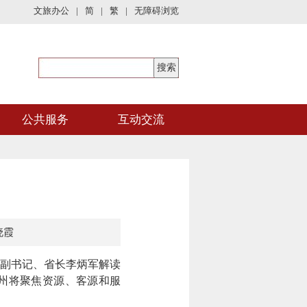
文旅办公
|
简
|
繁
|
无障碍浏览
公共服务
互动交流
晓霞
委副书记、省长李炳军解读
州将聚焦资源、客源和服