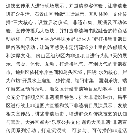
遗技艺传承人进行现场展示，并邀请游客体验，让非遗走
进群众生活。石景山区围绕“非遗展示、互动体验、文化传
播”三大核心，设置启动仪式、非遗市集、展演及互动体
验、宣传传播几大板块，并打造非遗与书院融合的特色活
动标杆。门头沟区举办“寻味乡野·烟火人间”打拼锅非遗日
民俗系列活动，让游客感受永定河流域乡土里的浓郁烟火
和深厚文化。房山区组织区内非遗项目进行为期3天的展
示、售卖、体验、互动，打造接地气、有烟火气的非遗夜
市。通州区依托水岸空间和岛头区域，围绕“水为核心、岸
为市坊”开展水上扁担、独竹漂、端阳市集、国潮乐坊、端
午游艺互动等活动。顺义区开设非遗项目互动教学，让群
众充分了解顺义区非遗项目特色，扩大非遗影响力。昌平
区进行线上非遗图片直播和线下非遗项目展演展示，发放
相关宣传品，讲述非遗历史，增进群众对传统技艺的认知
与喜爱。大兴区举办“乐享公共文化 邂逅大美非遗”非遗宣
传周系列活动，打造沉浸式、可参与、可传播的非遗活