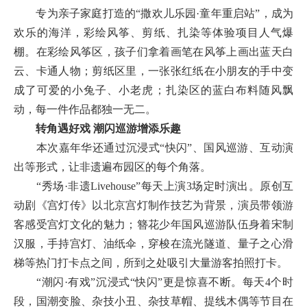
专为亲子家庭打造的“撒欢儿乐园·童年重启站”，成为
欢乐的海洋，彩绘风筝、剪纸、扎染等体验项目人气爆
棚。在彩绘风筝区，孩子们拿着画笔在风筝上画出蓝天白
云、卡通人物；剪纸区里，一张张红纸在小朋友的手中变
成了可爱的小兔子、小老虎；扎染区的蓝白布料随风飘
动，每一件作品都独一无二。
转角遇好戏 潮闪巡游增添乐趣
本次嘉年华还通过沉浸式“快闪”、国风巡游、互动演
出等形式，让非遗遍布园区的每个角落。
“秀场·非遗Livehouse”每天上演3场定时演出。原创互
动剧《宫灯传》以北京宫灯制作技艺为背景，演员带领游
客感受宫灯文化的魅力；簪花少年国风巡游队伍身着宋制
汉服，手持宫灯、油纸伞，穿梭在流光隧道、量子之心滑
梯等热门打卡点之间，所到之处吸引大量游客拍照打卡。
“潮闪·有戏”沉浸式“快闪”更是惊喜不断。每天4个时
段，国潮变脸、杂技小丑、杂技草帽、提线木偶等节目在