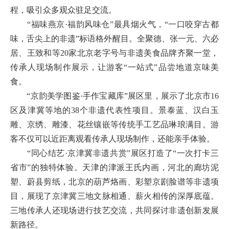
程，吸引众多观众驻足交流。
“福味燕京·福韵风味仓”最具烟火气，“一口咬穿古都
味，舌尖上的非遗”标语格外醒目。全聚德、张一元、六必
居、王致和等20家北京老字号与非遗美食品牌齐聚一堂，
传承人现场制作展示，让游客“一站式”品尝地道京味美
食。
“京韵美学图鉴·手作宝藏库”展区里，展示了北京市16
区及津冀等地的38个非遗代表性项目。景泰蓝、汉白玉
雕、京绣、雕漆、花丝镶嵌等传统手工艺品琳琅满目。游
客不仅可以近距离观看传承人现场制作，还能亲手体验。
“同心结艺·京津冀非遗共赏”展区打造了“一次打卡三
省市”的独特体验。天津的津派王氏内画，河北的廊坊泥
塑、蔚县剪纸，北京的葫芦烙画、彩塑京剧脸谱等非遗项
目，展现了京津冀三地文脉相通、薪火相传的深厚底蕴。
三地传承人还现场进行技艺交流，共同探讨非遗创新发展
新路径。