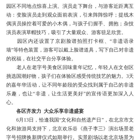
园区不同地点惊喜上演。演员走下舞台，与游客近距离互
动：变脸演员走到观众面前表演，引来阵阵惊呼；提线木
偶演员操控着可爱的小木偶，与孩子们握手、拥抱；杂技
演员表演草帽技巧，吸引了大量观众、游客驻足欣赏。
园区内还设置了京剧脸谱拍照打卡框、“非遗语录
墙”等特色装置，游客可以戴上脸谱道具，写下自己对非遗
的祝福，在社交平台分享体验。
老人在老字号美食区回味童年记忆，年轻人在文创区
挑选国潮好物，孩子们在体验区感受传统技艺的魅力。3天
的嘉年华活动，让不同年龄段的受众找到属于自己的非遗
乐趣，也让“非遗，让生活更美好”的宣传语更加深入人
心。
各区齐发力 大众乐享非遗盛宴
6月13日，恰逢我国“文化和自然遗产日”，在北京市文
化和旅游局支持下，北京欢乐谷《燕子李三》演出场景老
字号招牌换新牌仪式如期举行。实景剧场以老北京场景为