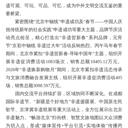
遗可观、可玩、可品、可忆，成为中外文明交流互鉴的重
要桥梁。
紧密围绕“北京中轴线”申遗成功及“春节——中国人庆
祝传统新年的社会实践”申遗成功等重大主题，品牌节庆活
动亮点纷呈，精心打造出“非遗贺新春”系列品牌，元宵
节“京彩中轴线 非遗过大年”活动反响热烈。丙午马年春节
期间，北京市紧扣“非遗贺新春·寻味中国年”主题，组织开
展非遗促消费活动1083场次，销售总额10405.12万元。
2026年“非遗焕新购物月”期间，北京市紧扣非遗活态传承
与文旅消费融合发展主线，组织开展非遗促消费活动405
场，销售总额3098.597万元。
国内交流平台持续扩容，区域协同不断深化。在成都
国际非遗节、“新疆是个好地方”非遗援疆展、中国原生民
歌节、京津冀非遗联展等重大活动上，全方位展示出北京
非遗魅力。“畅游北京”扫街榜、智慧文旅地图以大众消费
为切入点，形成“媒体宣传+平台引流+实地体验”传播闭