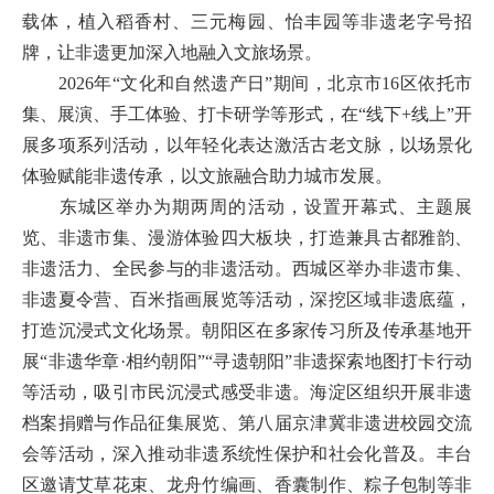
载体，植入稻香村、三元梅园、怡丰园等非遗老字号招
牌，让非遗更加深入地融入文旅场景。
2026年“文化和自然遗产日”期间，北京市16区依托市
集、展演、手工体验、打卡研学等形式，在“线下+线上”开
展多项系列活动，以年轻化表达激活古老文脉，以场景化
体验赋能非遗传承，以文旅融合助力城市发展。
东城区举办为期两周的活动，设置开幕式、主题展
览、非遗市集、漫游体验四大板块，打造兼具古都雅韵、
非遗活力、全民参与的非遗活动。西城区举办非遗市集、
非遗夏令营、百米指画展览等活动，深挖区域非遗底蕴，
打造沉浸式文化场景。朝阳区在多家传习所及传承基地开
展“非遗华章·相约朝阳”“寻遗朝阳”非遗探索地图打卡行动
等活动，吸引市民沉浸式感受非遗。海淀区组织开展非遗
档案捐赠与作品征集展览、第八届京津冀非遗进校园交流
会等活动，深入推动非遗系统性保护和社会化普及。丰台
区邀请艾草花束、龙舟竹编画、香囊制作、粽子包制等非