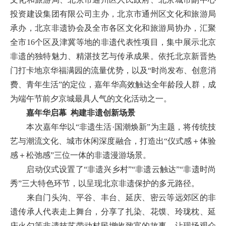
投资建设集团有限公司主办，北京市通州区文化和旅游局
承办，北京非遗协会及全市各区文化和旅游局协办，汇聚
全市16个区及津冀等地的非遗代表性项目，集中展示北京
非遗的独特魅力、精湛技艺与传承成果。依托北京新晋热
门打卡地京华福满园的流量优势，以及“时尚发布、创意消
费、青年生活”的定位，嘉年华高效触达全年龄段人群，成
为端午节前夕京城最具人气的文化活动之一。
嘉年华启幕 构建非遗创新场景
本次嘉年华以“非遗生活·国潮焕新”为主题，将传统技
艺与潮流文化、城市休闲深度融合，打造出“仪式感＋体验
感＋松弛感”三位一体的非遗漫游场景。
启动仪式设置了“非遗兴乡村”“非遗云触达”“非遗时尚
秀”三大特色环节，以呈现北京非遗保护的多元路径。
来自门头沟、平谷、丰台、延庆、密云等远郊区的非
遗传承人代表走上舞台，分享了扎染、花馍、玲珑枕、延
庆火勺等非遗技艺带动村民增收致富的故事，让现场观众