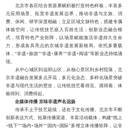
北京市各区结合资源禀赋积极打造特色样板，丰富多
元应用场景、拓宽非遗发展边界，推动非遗与文旅、消
费、休闲、研学深度相融；立足区域文脉特色，搭建专属
体验空间，让传统技艺嵌入百姓生活；创新业态融合模
式，培育特色产业矩阵，以场景赋能激活非遗持久生命
力，形成各具亮点的京城非遗发展新格局。依托多重载
体，“非遗+旅游”“非遗+康养”“非遗+阅读”等新业态持续涌
现。
从中心城区到远郊山区，从核心景区到乡村院落，北
京非遗融合发展多点开花，多元化业态、多样化场景突破
非遗与现代生活的壁垒，让传统技艺看得见、摸得着、体
验得到、消费得起。
全媒体传播 京味非遗声名远扬
传承不止于技艺延续，还在于文化传播。北京市不断
创新表达方式、拓展传播渠道、丰富活动载体，构建“线上
+线下”“场内+场外”“国内+国际”多维立体传播矩阵，让非