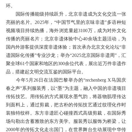
环。
国际传播能级持续跃升，北京非遗成为文化交流一张
亮丽的名片。2025年，“中国节气里的京味非遗”多语种短
视频项目持续热播，海外浏览量超3100万，成为对外文化
传播的亮丽名片；北京非遗体验中心40余场主题活动，为
国内外游客提供深度非遗体验；首次承办北京文化论坛“非
遗国际化传播”专业沙龙；举办“2025北京国际非遗周”，汇
聚全球61个国家和地区的300余位代表，展出近万件非遗作
品，搭建起文明交流互鉴的国际平台。
今年5月26日在法国巴黎举办的“rechenberg X马国庆
春之声”系列服装秀，以“墨”为主题，融入中国的非遗项目
传拓技艺。用传拓的方式展现水墨气韵，将器物肌理传达
到面料上，通过剪裁，把古朴的传拓技艺通过纹理化作时
装独特纹样。东方非遗匠心碰撞西式高级剪裁，在国际秀
场勾勒出含蓄雅致的东方美学。服装秀以服饰为桥梁，让
2000年的传拓文化走出国门，在世界舞台生动展现中华传