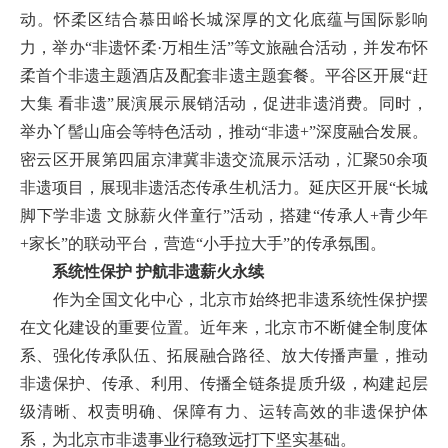
动。怀柔区结合慕田峪长城深厚的文化底蕴与国际影响
力，举办“非遗怀柔·万相生活”等文旅融合活动，并发布怀
柔首个非遗主题酒店及配套非遗主题套餐。平谷区开展“赶
大集 看非遗”展演展示展销活动，促进非遗消费。同时，
举办丫髻山庙会等特色活动，推动“非遗+”深度融合发展。
密云区开展第四届京津冀非遗交流展示活动，汇聚50余项
非遗项目，展现非遗活态传承生机活力。延庆区开展“长城
脚下学非遗 文脉薪火伴童行”活动，搭建“传承人+青少年
+家长”的联动平台，营造“小手拉大手”的传承氛围。
系统性保护 护航非遗薪火永续
作为全国文化中心，北京市始终把非遗系统性保护摆
在文化建设的重要位置。近年来，北京市不断健全制度体
系、强化传承队伍、拓展融合路径、放大传播声量，推动
非遗保护、传承、利用、传播全链条提质升级，构建起层
级清晰、权责明确、保障有力、运转高效的非遗保护体
系，为北京市非遗事业行稳致远打下坚实基础。