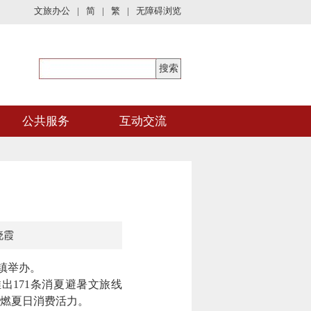
文旅办公
|
简
|
繁
|
无障碍浏览
公共服务
互动交流
晓霞
镇举办。
171条消夏避暑文旅线
点燃夏日消费活力。