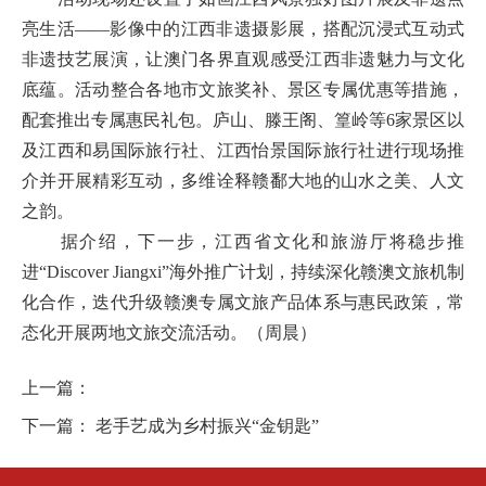
亮生活——影像中的江西非遗摄影展，搭配沉浸式互动式
非遗技艺展演，让澳门各界直观感受江西非遗魅力与文化
底蕴。活动整合各地市文旅奖补、景区专属优惠等措施，
配套推出专属惠民礼包。庐山、滕王阁、篁岭等6家景区以
及江西和易国际旅行社、江西怡景国际旅行社进行现场推
介并开展精彩互动，多维诠释赣鄱大地的山水之美、人文
之韵。
据介绍，下一步，江西省文化和旅游厅将稳步推
进“Discover Jiangxi”海外推广计划，持续深化赣澳文旅机制
化合作，迭代升级赣澳专属文旅产品体系与惠民政策，常
态化开展两地文旅交流活动。（周晨）
上一篇：
下一篇：
老手艺成为乡村振兴“金钥匙”