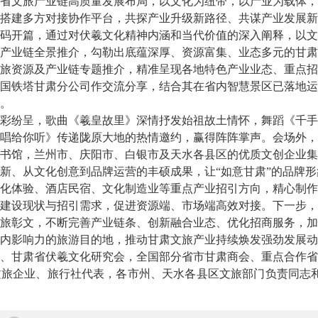
省文旅产业链高质量发展布局，以文化为纽带，以产业为载体，
搭建多方对接协作平台，共探产业升级新路径、共谋产业发展新
开篇，通过对伏羲文化精神内涵和当代价值的深入阐释，以文
产业链全景推介，勾勒出底蕴深厚、资源富集、业态多元的甘肃
旅资源及产业链专题推介，精准呈现各地特色产业业态、重点招
国铁塔甘肃分公司作交流分享，结合其在省内智慧景区已落地运
。
纷呈，歌曲《羲皇故里》深情抒发始祖故土情怀，舞蹈《千手
唱给你听》传递陇原大地的热情邀约，赢得阵阵掌声。会场外，
书馆，兰州市、庆阳市、白银市及天水各县区的优质文创企业集
新、从文化创意到品牌运营的丰硕成果，让“如意甘肃”的品牌
体验、酒店民宿、文化制造业等重点产业招引方向，精心制作
建设现状与招引需求，促进资源端、市场端高效对接。下一步，
旅彰文，不断完善产业链条、创新融合业态、优化招商服务，加
内影响力的旅游目的地，推动甘肃文旅产业持续焕发强劲发展动
甘肃省伏羲文化研究会，全国部分省市甘肃商会、重点合作省
旅企业、旅行社代表，各市州、天水各县区文旅部门负责同志和