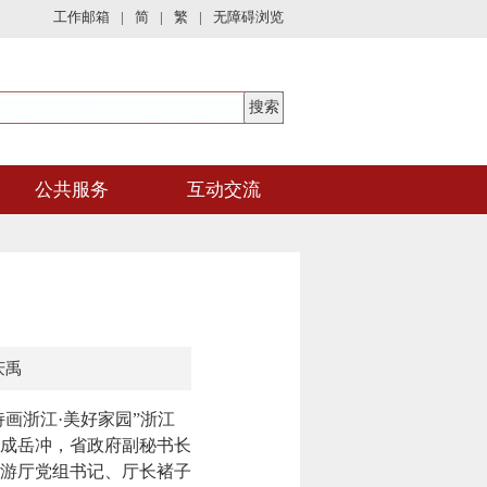
工作邮箱
|
简
|
繁
|
无障碍浏览
公共服务
互动交流
庆禹
画浙江·美好家园”浙江
成岳冲，省政府副秘书长
游厅党组书记、厅长褚子