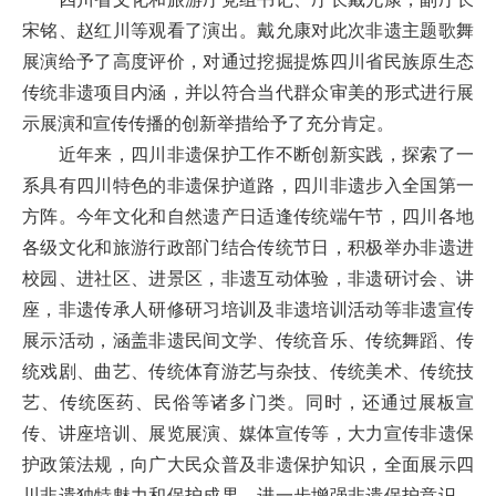
宋铭、赵红川等观看了演出。戴允康对此次非遗主题歌舞
展演给予了高度评价，对通过挖掘提炼四川省民族原生态
传统非遗项目内涵，并以符合当代群众审美的形式进行展
示展演和宣传传播的创新举措给予了充分肯定。
近年来，四川非遗保护工作不断创新实践，探索了一
系具有四川特色的非遗保护道路，四川非遗步入全国第一
方阵。今年文化和自然遗产日适逢传统端午节，四川各地
各级文化和旅游行政部门结合传统节日，积极举办非遗进
校园、进社区、进景区，非遗互动体验，非遗研讨会、讲
座，非遗传承人研修研习培训及非遗培训活动等非遗宣传
展示活动，涵盖非遗民间文学、传统音乐、传统舞蹈、传
统戏剧、曲艺、传统体育游艺与杂技、传统美术、传统技
艺、传统医药、民俗等诸多门类。同时，还通过展板宣
传、讲座培训、展览展演、媒体宣传等，大力宣传非遗保
护政策法规，向广大民众普及非遗保护知识，全面展示四
川非遗独特魅力和保护成果，进一步增强非遗保护意识，