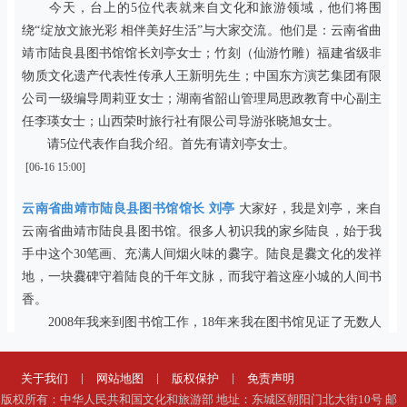
今天，台上的5位代表就来自文化和旅游领域，他们将围
绕“绽放文旅光彩 相伴美好生活”与大家交流。他们是：云南省曲
靖市陆良县图书馆馆长刘亭女士；竹刻（仙游竹雕）福建省级非
物质文化遗产代表性传承人王新明先生；中国东方演艺集团有限
公司一级编导周莉亚女士；湖南省韶山管理局思政教育中心副主
任李瑛女士；山西荣时旅行社有限公司导游张晓旭女士。
请5位代表作自我介绍。首先有请刘亭女士。
[06-16 15:00]
云南省曲靖市陆良县图书馆馆长 刘亭
大家好，我是刘亭，来自
云南省曲靖市陆良县图书馆。很多人初识我的家乡陆良，始于我
手中这个30笔画、充满人间烟火味的爨字。陆良是爨文化的发祥
地，一块爨碑守着陆良的千年文脉，而我守着这座小城的人间书
香。
2008年我来到图书馆工作，18年来我在图书馆见证了无数人
间温情。曾经有一位年过七旬的老人苦苦找寻30年前登在报纸上
的亲人讯息，我逐份翻查馆藏报刊，帮他圆了半生的念想。一家
|
|
|
关于我们
网站地图
版权保护
免责声明
祖孙三代八口人，风雨无阻，每周都如约来参加我们的传统文化
版权所有：中华人民共和国文化和旅游部 地址：东城区朝阳门北大街10号 邮