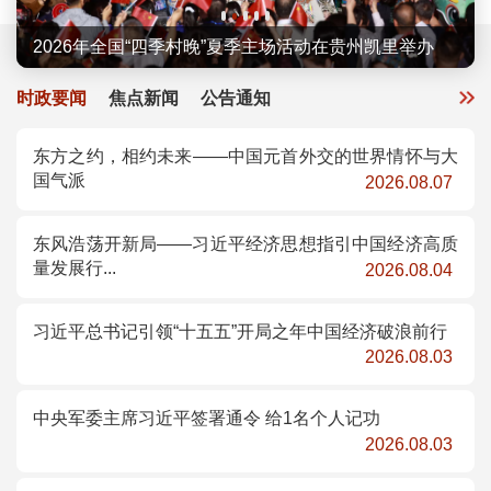
2026年全国“四季村歌”示范活动举办
2026年全国“四季村晚”夏季主场活动在贵州凯里举办
“大地情深”——全国优秀群众文艺作品示范性展演...
2026年“5·19中国旅游日”主会场活动在广州举行
第二届中国新疆民间艺术季在新疆乌鲁木齐启动
时政要闻
焦点新闻
公告通知
东方之约，相约未来——中国元首外交的世界情怀与大
国气派
2026.08.07
东风浩荡开新局——习近平经济思想指引中国经济高质
量发展行...
2026.08.04
习近平总书记引领“十五五”开局之年中国经济破浪前行
2026.08.03
中央军委主席习近平签署通令 给1名个人记功
2026.08.03