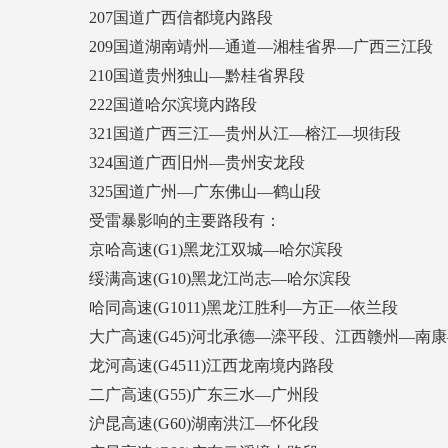
207国道广西信都境内路段
209国道湖南靖州—通道—湘桂省界—广西三江段
210国道贵州独山—黔桂省界段
222国道哈尔滨境内路段
321国道广西三江—贵州从江—榕江—坝街段
324国道广西旧州—贵州安龙段
325国道广州—广东佛山—鹤山段
受雷暴影响的主要路段有：
京哈高速(G1)黑龙江双城—哈尔滨段
绥满高速(G10)黑龙江尚志—哈尔滨段
哈同高速(G1011)黑龙江胜利—方正—依兰段
大广高速(G45)河北承德—滦平段、江西赣州—南
龙河高速(G4511)江西龙南境内路段
二广高速(G55)广东三水—广州段
沪昆高速(G60)湖南洪江—怀化段