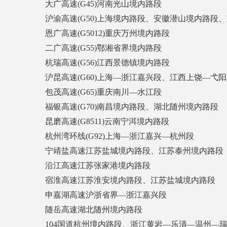
大广高速(G45)河南光山境内路段
沪渝高速(G50)上海境内路段、安徽潜山境内路段
恩广高速(G5012)重庆万州境内路段
二广高速(G55)鄂湘省界境内路段
杭瑞高速(G56)江西景德镇境内路段
沪昆高速(G60)上海—浙江嘉兴段、江西上饶—弋
包茂高速(G65)重庆南川—水江段
福银高速(G70)南昌境内路段、湖北随州境内路段
昆磨高速(G8511)云南宁洱境内路段
杭州湾环线(G92)上海—浙江嘉兴—杭州段
宁靖盐高速江苏盐城境内路段、江苏泰州境内路段
沿江高速江苏张家港境内路段
宿淮高速江苏淮安境内路段、江苏盐城境内路段
申嘉湖高速沪浙省界—浙江嘉兴段
随岳高速湖北随州境内路段
104国道杭州境内路段、浙江黄岩—乐清—温州—瑞