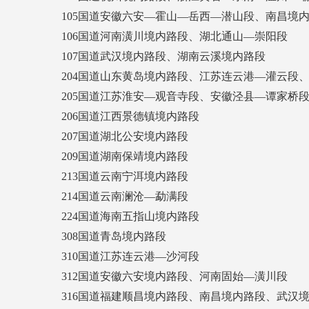
105国道安徽六安—霍山—岳西—潜山段、南昌境内
106国道河南潢川境内路段、湖北通山—崇阳段
107国道武汉境内路段、湖南云溪境内路段
204国道山东黄岛境内路段、江苏连云港—灌云段、
205国道江苏淮安—观音寺段、安徽泾县—谭家桥段
206国道江西景德镇境内路段
207国道湖北公安境内路段
209国道湖南保靖境内路段
213国道云南宁洱境内路段
214国道云南澜沧—勐满段
224国道海南五指山境内路段
308国道青岛境内路段
310国道江苏连云港—沙河段
312国道安徽六安境内路段、河南固始—潢川段
316国道福建顺昌境内路段、南昌境内路段、武汉境