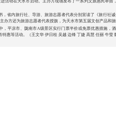
进活动在天水市启动。主办方现场发布了一系列文旅惠民举措
，省内旅行社、导游、旅游志愿者代表分别宣读了《旅行社诚信
。主办方还为旅游志愿者代表授旗，为天水市第五届文创产品和
，平凉市、陇南市A级景区实行门票半价或免票优惠措施，酒
等活动。（王文华 伊日桂 吴越 边锋 丁婕 高慧 任丽 牛莹 