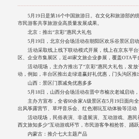
5月19日是第16个中国旅游日。在文化和旅游部的
市民游客共享旅游业高质量发展成果。
北京：推出“京彩”惠民大礼包
5月19日，北京分会场活动在朝阳区欢乐谷景区启动
活动采取线上线下联动模式开展，线上在京东平台打
区、企业市集展区，近40家文旅企业参展，覆盖OTA
活动现场，主办方推出了“京彩”惠民大礼包，发放千
动，例如，丰台区推出走绿道赢好礼优惠，门头沟区推
山西：景区门票减免优惠多多
5月18日，山西分会场活动在晋中市榆次老城启动，
主办方宣布，全省60余家A级景区在5月19日面向
出风筝露营节、草坪音乐会、红色潮玩互动体验等活动
活动现场，民俗表演、非遗展演、互动游戏、惠民礼
西文旅知多少”互动游戏环节，市民游客争相抢答、踊
内蒙古：推介七大主题产品