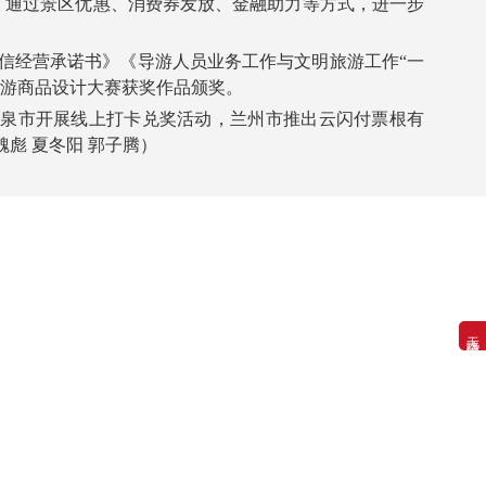
，通过景区优惠、消费券发放、金融助力等方式，进一步
经营承诺书》《导游人员业务工作与文明旅游工作“一
旅游商品设计大赛获奖作品颁奖。
泉市开展线上打卡兑奖活动，兰州市推出云闪付票根有
魏彪 夏冬阳 郭子腾）
无障碍浏览