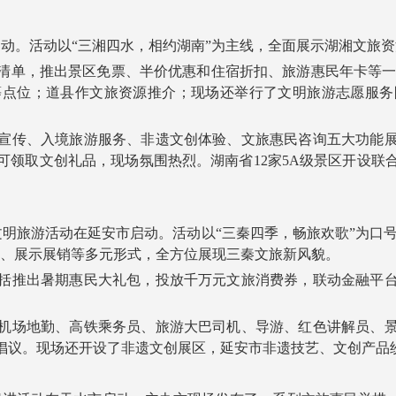
动。活动以“三湘四水，相约湖南”为主线，全面展示湖湘文旅
，推出景区免票、半价优惠和住宿折扣、旅游惠民年卡等一系
等点位；道县作文旅资源推介；现场还举行了文明旅游志愿服务
传、入境旅游服务、非遗文创体验、文旅惠民咨询五大功能展
可领取文创礼品，现场氛围热烈。湖南省12家5A级景区开设联
文明旅游活动在延安市启动。活动以“三秦四季，畅旅欢歌”为口号
验、展示展销等多元形式，全方位展现三秦文旅新风貌。
推出暑期惠民大礼包，投放千万元文旅消费券，联动金融平台发
场地勤、高铁乘务员、旅游大巴司机、导游、红色讲解员、景
倡议。现场还开设了非遗文创展区，延安市非遗技艺、文创产品