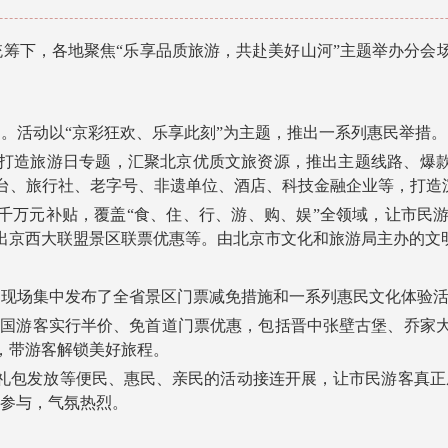
统筹下，各地聚焦“乐享品质旅游，共赴美好山河”主题举办分会
。活动以“京彩狂欢、乐享此刻”为主题，推出一系列惠民举措。
造旅游日专题，汇聚北京优质文旅资源，推出主题线路、爆款产
平台、旅行社、老字号、非遗单位、酒店、科技金融企业等，打造
万元补贴，覆盖“食、住、行、游、购、娱”全领域，让市民
出京西大联盟景区联票优惠等。由北京市文化和旅游局主办的文
现场集中发布了全省景区门票减免措施和一系列惠民文化体验活
全国游客实行半价、免首道门票优惠，包括晋中张壁古堡、乔家
，带游客解锁美好旅程。
包发放等便民、惠民、亲民的活动接连开展，让市民游客真正成
跃参与，气氛热烈。