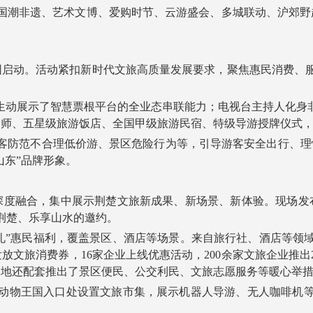
非遗、艺术文博、爱购时节、云游盛会、多城联动、沪郊野趣八
业园启动。活动紧扣新时代文旅高质量发展要求，聚焦惠民消费、
动展示了智慧票根平台的全业态串联能力；电视台主持人化身非
师、五星级旅游饭店、全国甲级旅游民宿、特级导游授牌仪式，
防范不合理低价游、景区危险行为等，引导游客安全出行、理性
山东”品牌形象。
度融合，集中展示荆楚文旅新成果、新场景、新体验。现场发布
荆楚、乐享山水的邀约。
”惠民福利，覆盖景区、酒店等场景。来自旅行社、酒店等领
文旅消费券，16家企业上线优惠活动，200余家文旅企业推出22
各地还配套推出了景区便民、公交利民、文旅志愿服务等暖心举
物王国入口处设置文旅市集，展示机器人导游、无人咖啡机等