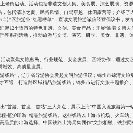
上老街启动。活动包括非遗文创大集、美食展、演艺展演、资源推
，包括清凉之夏、民俗风情、自驾穿越、休闲露营等；介绍了
布自治区旅游业“红黑榜单”，宣读文明旅游诚信经营倡议书，发
聚12个盟市的特色非遗、文创、美食产品；开展“跟着文博去旅行
去旅行”等系列活动，推动旅游与文博、演艺、研学、美食、非遗
活动聚焦文旅惠民、行业规范、安全发展、区域协作，通过文
质增效、高质量发展。
线路”，辽宁省导游协会发起文明旅游倡议；锦州市锦湾文旅
才互通，打造跨区域精品旅游线路；锦州市进行文旅主题推介
“首游、首发、首站”三大亮点，展示上海“中国入境旅游第一
程·抵沪即游”精品旅游线路。这些线路以上海市机场、火车站
高品质的出游选择。中国铁路上海局集团作“文旅相融，铁旅同行