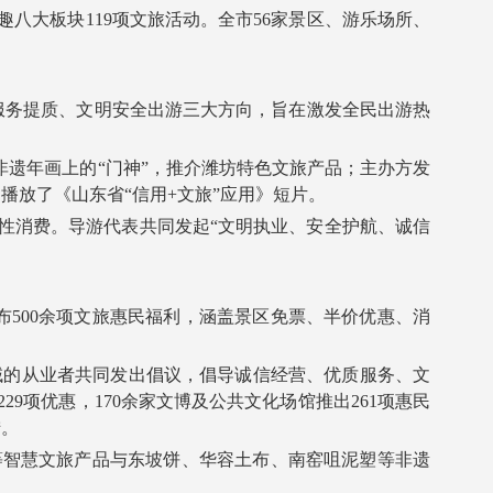
大板块119项文旅活动。全市56家景区、游乐场所、
服务提质、文明安全出游三大方向，旨在激发全民出游热
遗年画上的“门神”，推介潍坊特色文旅产品；主办方发
播放了《山东省“信用+文旅”应用》短片。
消费。导游代表共同发起“文明执业、安全护航、诚信
500余项文旅惠民福利，涵盖景区免票、半价优惠、消
域的从业者共同发出倡议，倡导诚信经营、优质服务、文
9项优惠，170余家文博及公共文化场馆推出261项惠民
措。
智慧文旅产品与东坡饼、华容土布、南窑咀泥塑等非遗