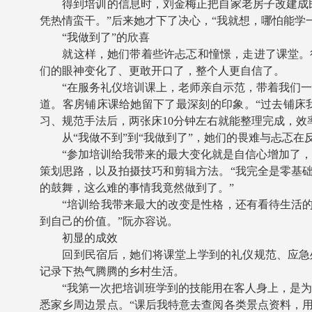
得到培训的信息时，刘金梅正把自家老房子改建成民
凭热情蛮干。”后来她才下了决心，“我就想，哪怕能学
“我做到了”的欣喜
就这样，她们带着些许忐忑和憧憬，走进了课堂。很
们的眼神变化了、更敢开口了，整个人更自信了。
“在服务礼仪培训课上，老师亲自示范，带着我们一步
道。客房铺床课给她留下了最深刻的印象。“过去铺床
习、规范手法后，两张床10分钟左右就能整理完成，效
从“我做不到”到“我做到了”，她们的畏难与忐忑在
“参加培训给我带来的最大变化就是自信心增加了，也
策划思路，以及拍摄技巧和剪辑方法。“我完全是零基
的鼓舞，这么难的事情我竟然做到了。”
“培训给我带来最大的改变是性格，还有看待生活的
到自己的价值。”阮亦容说。
初显的成效
回到民宿后，她们将课堂上学到的礼仪规范、应急处
记录下热气腾腾的乡村生活。
“我第一次把培训班学到的技能用在客人身上，是为客
悉家乡周边景点。“课后我特意去查阅各类景点资料，