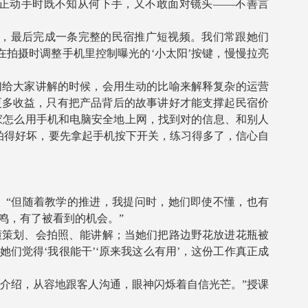
正动手时既不知从何下手，又不敢面对镜头——不善言
，最后完成一条完整的民宿推广短视频。我们常跟她们
在拍摄时调整手机里控制曝光的‘小太阳’按键，慢慢拉亮
们给大家讲解的时候，会用生动的比喻来解释复杂的运营
更多收益，只有把产品背后的故事讲好才能支撑起民宿价
家怎么用手机和电脑安全地上网，找到对的信息、和别人
拍得好坏，要先拿起手机按下开关，练习得多了，信心自
“但随着教学的推进，我提问时，她们即使不懂，也有
鸣，有了被看到的机会。”
懂策划、会拍照、能讲解；当她们把路边野花放进花瓶被
们觉得‘我很能干’‘原来我这么有用’，这份工作真正成
介绍，从容地跟客人沟通，眼神闪烁着自信光芒。”授课