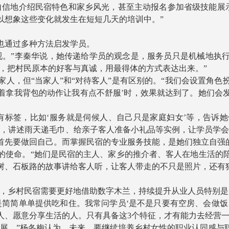
地介绍民宿特色和家乡风光，甚至主动报名参加省级技能展示
以想象这些变化就发生在短短几天的培训中。”
通过多种方法启发学员。
。”李秦华说，她传递给学员的观念是，服务员只是机械地执行
时，把村民原本的好客与真诚，用最得体的方式表达出来。”
，但“当家人”和“对待客人”是有区别的。“我们会设置角色
抢着拿我背包的动作让我有点不舒服’时，效果就达到了。她们
标签，比如‘服务就是伺候人、自己只是家庭妇女’等，告诉她
务，讲述雨天递毛巾、给亲子客人准备小礼品等实例，让学员学会
首先要做回自己。而掌握民宿的专业服务技能，是她们独立自强
使命。“她们是民宿的主人、家乡的推介者、客人在地生活的陪
树、石板路的故事讲给客人听，让客人带走的不只是照片，还有
，乡村民宿需要更好地借助数字木兰，持续提升从业人员特别是
简单单提供吃和住。我常问学员‘是不是只要有空房、会做饭
人、愿意分享生活的人。只有具备这3个特征，才有能力去经营一
。”杨冬梅认为，未来，要继续培养乡村女性的职业认同感与