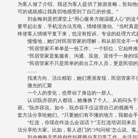
为客人做了介绍。我还为客人提供了旅游攻略，告知他
可的成就感让我真切地感受到了自己的价值。”
刘金梅则是把课堂上“用心服务方能温暖人心”的这句
要早起出发，手机没办法充电，情绪很激动。“当时真
终使客人情绪平复下来，也没有投诉。专业的处理方式
慢慢地，她们对民宿管家的理解，和从前完全不一
“民宿管家不单单是一份工作、一个职位，它始终推着
“民宿管家是集服务、沟通、应急、宣传于一身的综合
“民宿管家不只是简单的前台工作人员，更是民宿的形
……
找准方向、活出精彩，她们逐渐发现，民宿管家不仅
微光的汇聚
一个人的变化，也带动了身边的一群人。
认识阮亦容的人都说，她像换了个人。从前闷头干活
获。”阮亦容说。如今，阮亦容不仅运营自己的视频号
套方法分享给她们。“只要她们有不懂的地方，我都会
“红连，你现在咋这么会说话？”王红连培训回来后，
法分享给大家。比如，客人进门的‘3句问候’怎么说、
刘金梅每天坚持创作短视频分享日常工作、生活与家