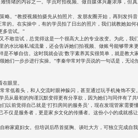
情绪的内容之一。学员对拍视频、做自媒体兴趣浓厚，但真
策略。“教授视频拍摄先从拍照片、发朋友圈开始，再到发抖音
正常的。在实操中，有的学员拍了日出的照片，我们就教她如何
更多尝试。”
又不敢尝试，总觉得这是一个很高大上的专业改变。为此，我
里的水比喻私域流量，还会告诉她们拍视频、做账号能够带来
样是不够自信。这时我就会说‘数字素养其实很简单，就是教大
带领她们一步步进行实操。”李秦华常对学员说的一句话是，无论
看在眼里。
常低着头，和人交流时眼神躲闪，甚至通过玩手机掩饰不安。
很多学员从最初的拘谨沉默变得更有分享欲，因为她们与同伴有了共
以前觉得自己就是‘打扫房间的服务员’，现在发现管家需要
不仅是服务者，更是家乡文化的传播者。这份小小的成就感让她
称家庭妇女。但培训后昂首挺胸、谈吐大方，可独立完成自我