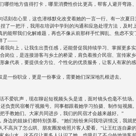
们哪些地方值得打卡，哪里消费性价比更高，帮客人避开弯路
话刻在心里，这也潜移默化改变着她的一言一行。有一次夏日
是捏了一把汗，我用在培训中学到的沟通和应急处理方法，及时
真的能帮我们化解难题，再也不像从前那样手忙脚乱、焦虑不安
样了——
我向上，让我生出责任感，还能督促我持续学习、掌握更多实
岗位，是连接游客与乡土的桥梁，肩负着推介民宿、宣传家乡
象代表，要提供全方位、个性化的优质服务，让客人有家的感
是一份职业，更是一份事业，需要她们深深地扎根进去。
不爱吭声，现在聊起短视频头头是道，面对镜头也毫不怯场。“
，还负责民宿餐厅视频号。同事都跟着她学习拍摄、制作短视频。
手把手教她们。大家共同进步，我们的民宿才会越来越好。”
身边的姐妹们都特别羡慕。“她们纷纷来问我培训情况，我就
客人不高兴了怎么哄、朋友圈发啥照片客人爱看。”让王红连自豪
乡山水。这不仅让更多人认识了她，也吸引了不少外地游客前