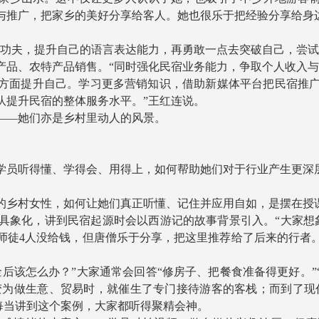
与推广，把家乡的美好分享给客人。她也很乐于把经验分享给身边
夫，提升自己的语言表达能力，再勇敢一点去突破自己，尝试
、农特产品销售。“同时强化民宿业务能力，争取个人收入与
方面提升自己。学习更多营销知识，借助新媒体平台把民宿推广
队提升民宿的整体服务水平。”王红连说。
—她们亦是乡村里动人的风景。
员听得懂、学得会、用得上，如何帮助她们对于行业产生更深
乡村女性，如何让她们真正听懂、记住并应用自如，是摆在授
象化，讲到民宿起源时会以西游记的故事背景引入。“大家想象
师徒4人没给钱，但唐僧乐于分享，把这里推荐给了后来的行者
该怎么办？”大家通常会回答“修房子、把餐食准备得更好。”
转变为做生意、贸易时，就催生了专门接待游客的客栈；而到了现
每当讲到这个案例，大家都听得聚精会神。