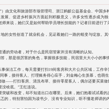
）由文化和旅游部市场管理司、浙江蚂蚁公益基金会、中国乡村
旅发展、促进乡村振兴方面起到积极意义，许多女性逐步成为
老师来说，她们又是如何帮助学员增长技能的？记者日前进行了
的女性创造了就业机会，见证着她们一路的蜕变与绽放。其
。
通的劳动者，对于什么是民宿管家并没有清晰的认知。
，那是很厉害的角色，掌握很多技能，民宿里大大小小的事情全
事保洁工作，每天需要打扫19间客房和大片公共区域，工作辛
的同事，接待客人、打理账务得心应手，刘金梅心生羡慕，也萌
做——打扫客房、清洗布草、接待零星客人，偶尔还要买菜做
里没啥底。”王红连说。
突破和改变，却不知道出口在哪里。后来，她们抱着试试看的
忑的，特别害怕因为读书少、没有专业知识，听不懂老师讲的内