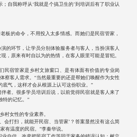
；自我称呼从‘我就是个搞卫生的’到培训后有了职业认
老板的命令，不用投入太多情感。而她们是民宿管家，
扮演的环节，让学员分别体验服务者与客人，当扮演客人
会发现，原来有时自以为的热情，在客人眼里可能是冒犯。
们民宿管家是乡村文旅窗口、是有体面有价值的专业岗
体察客人需求。“当然最重要的还是帮她们唤醒作为女性
的底气，这样才会从根源上认可这份职业。”
伴者。很多学员培训后说，以前觉得民宿就是客人来了
独特的记忆。”
乡村女性的专业素养。
、会打扫，就能开民宿、当管家’？答案显然没有这么简
家有温度的民宿。”李秦华说。
职业自信，改变把民宿工作等同于家务的错误认知；树立