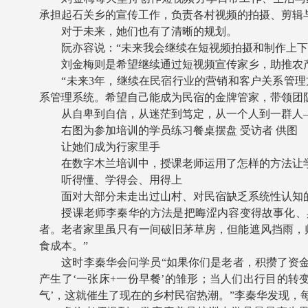
承担起石关乡的宣传工作，负责各村视频的拍摄、剪辑
对于未来，她们也有了清晰的规划。
阮亦容说：“未来我会继续在短视频拍摄和制作上下功
刘金梅则是希望继续通过短视频宣传家乡，助推农产品
“未来3年，继续在民宿行业的营销和客户关系管理
系管理系统。希望自己能成为民宿的金牌管家，带领团
从自卑到自信，从迷茫到笃定，从一个人到一群人—
右图为参加培训的学员练习餐桌摆盘 受访者 供图
让她们成为行家里手
在数字木兰培训中，授课老师运用了怎样的方法让学
听得懂、学得会、用得上
面对大部分未走出过山村、对民宿缺乏系统性认知的
授课老师李秦华的方法是把晦涩内容变得故事化、具
者。老者家里虽只有一间破旧茅草房，但能遮风挡雨，
食成本。”
这时李秦华会问学员“如果你们是老者，积攒了资金后
产生了‘一张床+一份早餐’的雏形；当人们出行目的
气’，这就催生了现在的乡村民宿热潮。”李秦华发现，