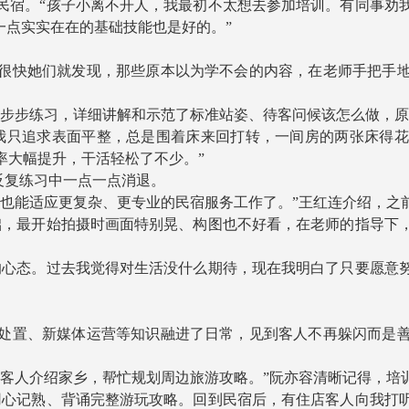
宿。“孩子小离不开人，我最初不太想去参加培训。有同事劝我
一点实实在在的基础技能也是好的。”
快她们就发现，那些原本以为学不会的内容，在老师手把手地
步练习，详细讲解和示范了标准站姿、待客问候该怎么做，原
我只追求表面平整，总是围着床来回打转，一间房的两张床得
率大幅提升，干活轻松了不少。”
反复练习中一点一点消退。
能适应更复杂、更专业的民宿服务工作了。”王红连介绍，之
础，最开始拍摄时画面特别晃、构图也不好看，在老师的指导下
心态。过去我觉得对生活没什么期待，现在我明白了只要愿意努
置、新媒体运营等知识融进了日常，见到客人不再躲闪而是善
人介绍家乡，帮忙规划周边旅游攻略。”阮亦容清晰记得，培
用心记熟、背诵完整游玩攻略。回到民宿后，有住店客人向我打