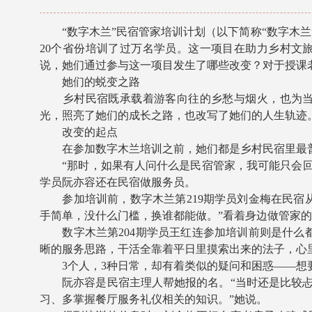
“数字木兰”民宿管家培训计划（以下简称“数字木兰”
20个省份培训了过万名学员。这一项目在助力乡村文
说，她们通过参与这一项目发生了哪些改变？对于授课
她们的蜕变之路
乡村民宿既承载着游客向往的乡愁与烟火，也为当地
光，照亮了她们的成长之路，也改写了她们的人生轨迹
改变的起点
在参加数字木兰培训之前，她们都是乡村民宿里最普
“那时，如果有人问什么是民宿管家，我可能只会回答
学员阮亦容还在民宿做服务员。
参加培训前，数字木兰第219期学员刘金梅在民宿从
手简单，没什么门槛，换谁都能做。”看着身边做管家
数字木兰第204期学员王红连参加培训前则是什么都
晰的服务思路，干活全靠着平日里摸索出来的法子，心
3个人，3种日常，却有着类似的疑问和困惑——想要
阮亦容是民宿主理人帮她报的名。“当时还是比较忐
习、多掌握餐厅服务礼仪相关的知识。”她说。