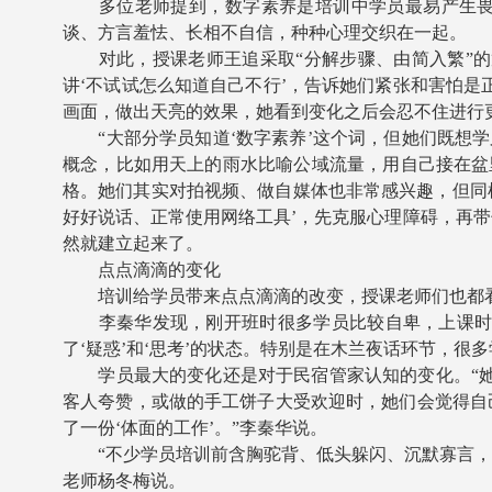
多位老师提到，数字素养是培训中学员最易产生畏难
谈、方言羞怯、长相不自信，种种心理交织在一起。
对此，授课老师王追采取“分解步骤、由简入繁”的
讲‘不试试怎么知道自己不行’，告诉她们紧张和害怕是
画面，做出天亮的效果，她看到变化之后会忍不住进行
“大部分学员知道‘数字素养’这个词，但她们既想学
概念，比如用天上的雨水比喻公域流量，用自己接在盆
格。她们其实对拍视频、做自媒体也非常感兴趣，但同
好好说话、正常使用网络工具’，先克服心理障碍，再
然就建立起来了。
点点滴滴的变化
培训给学员带来点点滴滴的改变，授课老师们也都
李秦华发现，刚开班时很多学员比较自卑，上课时常
了‘疑惑’和‘思考’的状态。特别是在木兰夜话环节，
学员最大的变化还是对于民宿管家认知的变化。“她们
客人夸赞，或做的手工饼子大受欢迎时，她们会觉得自己
了一份‘体面的工作’。”李秦华说。
“不少学员培训前含胸驼背、低头躲闪、沉默寡言，自
老师杨冬梅说。