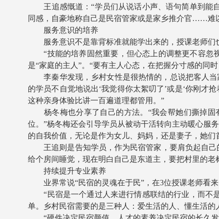
王追感慨道：“学员们从说话小声、语句简单到能自信
同感，自豪地称自己是民宿管家或是家乡推介官……难
服务意识的培养
服务意识不是靠背标准就能学出来的，授课老师们也
“技能的培养固然重要，但心态上的调整更不容忽视
是“家庭的主人”。“要有主人心态，在把握分寸感的同
李秦华发现，乡村女性是很热情的，总说把客人当家人
的学员不自觉地说出‘我觉得你太絮叨了’或是‘你刚才
这种亲身体验比讲一百遍道理都管用。”
杨冬梅也分享了自己的方法。“我会帮她们撕掉固有
位。”杨冬梅还会引导学员从被动干活转向主动暖心服
的自我价值，无论是作为女儿、妈妈，还是妻子，她们
王追则是告知学员，作为民宿管家，要肩负起自己的
给个房间睡觉，现在明白自己是东道主，要把村里的老
持续提升专业素养
业界常说“民宿的灵魂在于民”，在3位授课老师看来
“民宿是一个通过人来进行情感联结的行业，而不是简
单。乡村民宿需要的是三种人：爱生活的人、懂生活的
“硬件决定民宿颜值，人才的素养决定民宿的长久发展