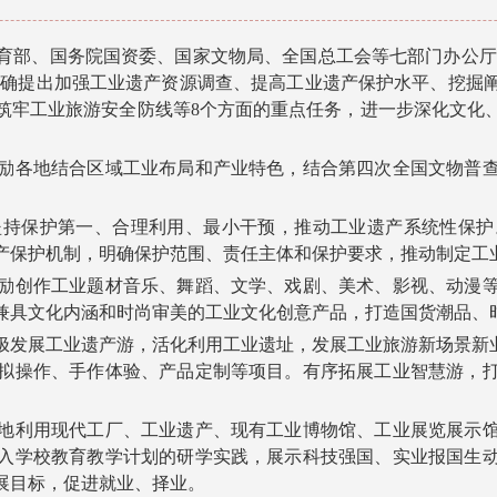
部、国务院国资委、国家文物局、全国总工会等七部门办公厅（
明确提出加强工业遗产资源调查、提高工业遗产保护水平、挖掘
筑牢工业旅游安全防线等8个方面的重点任务，进一步深化文化
各地结合区域工业布局和产业特色，结合第四次全国文物普查
保护第一、合理利用、最小干预，推动工业遗产系统性保护
产保护机制，明确保护范围、责任主体和保护要求，推动制定工
创作工业题材音乐、舞蹈、文学、戏剧、美术、影视、动漫等
兼具文化内涵和时尚审美的工业文化创意产品，打造国货潮品、
展工业遗产游，活化利用工业遗址，发展工业旅游新场景新业
拟操作、手作体验、产品定制等项目。有序拓展工业智慧游，
利用现代工厂、工业遗产、现有工业博物馆、工业展览展示馆
入学校教育教学计划的研学实践，展示科技强国、实业报国生
展目标，促进就业、择业。